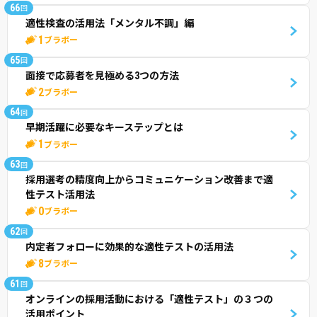
66
回
適性検査の活用法「メンタル不調」編
1
ブラボー
65
回
面接で応募者を見極める3つの方法
2
ブラボー
64
回
早期活躍に必要なキーステップとは
1
ブラボー
63
回
採用選考の精度向上からコミュニケーション改善まで適
性テスト活用法
0
ブラボー
62
回
内定者フォローに効果的な適性テストの活用法
8
ブラボー
61
回
オンラインの採用活動における「適性テスト」の３つの
活用ポイント