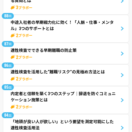
る質問とは
3
ブラボー
88
回
中途入社者の早期戦力化に効く！「人脈・仕事・メンタ
ル」3つのサポートとは
2
ブラボー
87
回
適性検査でできる早期離職の防止策
2
ブラボー
86
回
適性検査を活用した“離職リスク”の見極め方法とは
2
ブラボー
85
回
内定者と信頼を築く3つのステップ｜辞退を防ぐコミュニ
ケーション施策とは
2
ブラボー
84
回
「地頭が良い人が欲しい」という要望を測定可能にした
適性検査活用法