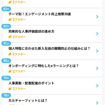
2
ブラボー
83
回
テーマ別！エンゲージメント向上施策30選
2
ブラボー
82
回
効果的な人事評価面談の進め方
2
ブラボー
81
回
個人特性に合わせた新入社員の離職防止の仕組みとは？
2
ブラボー
80
回
オンボーディングに特化したeラーニングとは？
2
ブラボー
79
回
人事異動・配置配属のポイント
2
ブラボー
78
回
カルチャーフィットとは？