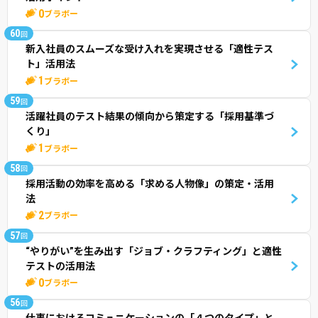
0
ブラボー
60
回
新入社員のスムーズな受け入れを実現させる「適性テス
ト」活用法
1
ブラボー
59
回
活躍社員のテスト結果の傾向から策定する「採用基準づ
くり」
1
ブラボー
58
回
採用活動の効率を高める「求める人物像」の策定・活用
法
2
ブラボー
57
回
“やりがい”を生み出す「ジョブ・クラフティング」と適性
テストの活用法
0
ブラボー
56
回