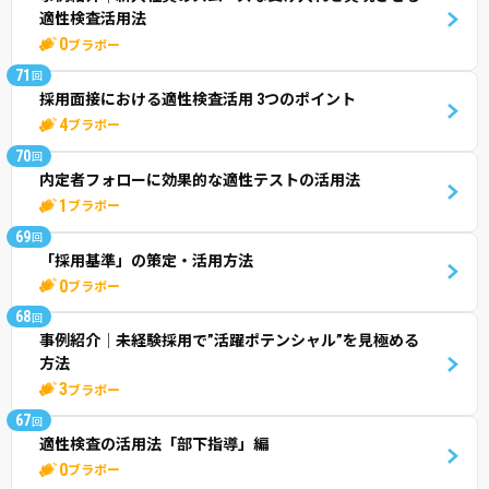
適性検査活用法
0
ブラボー
71
回
採用面接における適性検査活用 3つのポイント
4
ブラボー
70
回
内定者フォローに効果的な適性テストの活用法
1
ブラボー
69
回
「採用基準」の策定・活用方法
0
ブラボー
68
回
事例紹介│未経験採用で”活躍ポテンシャル”を見極める
方法
3
ブラボー
67
回
適性検査の活用法「部下指導」編
0
ブラボー