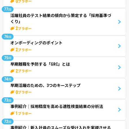
0
ブラボー
77
回
活躍社員のテスト結果の傾向から策定する「採用基準づ
くり」
2
ブラボー
76
回
オンボーディングのポイント
2
ブラボー
75
回
早期離職を予防する「GRC」とは
2
ブラボー
74
回
早期活躍のための、3つのキーステップ
0
ブラボー
73
回
事例紹介│採用精度を高める適性検査結果の分析法
1
ブラボー
72
回
事例紹介│新入社員のスムーズな受け入れを実現させる