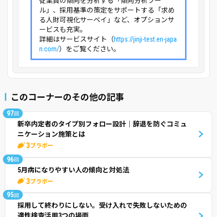
従業員の傾向を分析する「傾向分析ツー
ル」、採用基準の策定をサポートする「求め
る人財可視化サーベイ」など、オプションサ
ービスも充実。
詳細はサービスサイト（
https://jinji-test.en-japa
n.com/
）をご覧ください。
このコーナーのその他の記事
97
回
新卒内定者のタイプ別フォロー設計｜辞退を防ぐコミュ
ニケーション施策とは
3
ブラボー
96
回
5月病になりやすい人の傾向と対処法
3
ブラボー
95
回
採用して終わりにしない。受け入れで失敗しないための
適性検査活用3つの場面