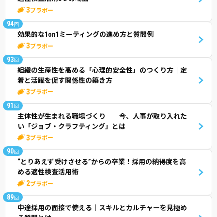
3
ブラボー
94
回
効果的な1on1ミーティングの進め方と質問例
3
ブラボー
93
回
組織の生産性を高める「心理的安全性」のつくり方｜定
着と活躍を促す関係性の築き方
3
ブラボー
91
回
主体性が生まれる職場づくり──今、人事が取り入れた
い「ジョブ・クラフティング」とは
3
ブラボー
90
回
“とりあえず受けさせる”からの卒業！採用の納得度を高
める適性検査活用術
2
ブラボー
89
回
中途採用の面接で使える｜スキルとカルチャーを見極め