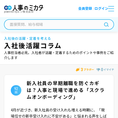
会員登録
ログイン
/
powered by
エン株式会社
入社後の活躍・定着を考える
入社後活躍コラム
人事担当者必見。入社者が活躍・定着するためのポイントや事例をご紹
介します
3
0
ブラボー
イマイチ
新入社員の早期離職を防ぐカギ
92
は？人事と現場で進める「スクラ
回
ムオンボーディング」
4月が近づき、新入社員の受け入れも増える時期に、「現
場任せの新卒受け入れに不安がある」と悩まれる声をしば