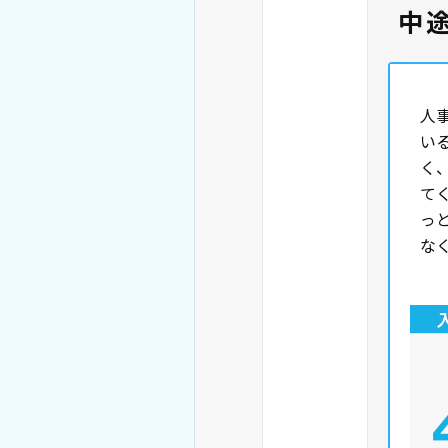
中
人
い
く
て
っ
な