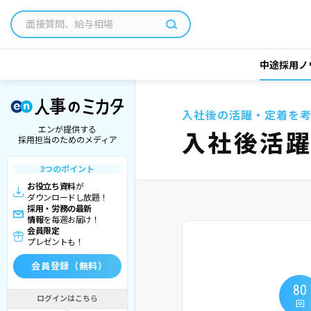
中途採用ノ
入社後の活躍・定着を
エンが提供する
入社後活
採用担当のためのメディア
3つのポイント
お役立ち資料
が
ダウンロードし放題！
採用・労務の最新
情報
を毎週お届け！
会員限定
プレゼントも！
会員登録（無料）
80
ログインはこちら
回