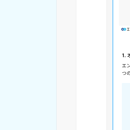
1
エ
つ