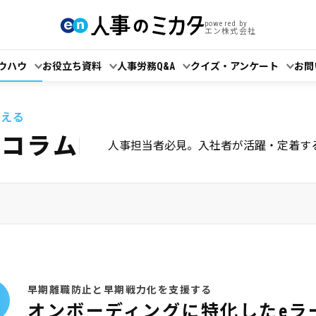
powered by
エン株式会社
ウハウ
お役立ち資料
人事労務Q&A
クイズ・アンケート
お問
考える
躍コラム
人事担当者必見。入社者が活躍・定着す
早期離職防止と早期戦力化を支援する
オンボーディングに特化したeラ