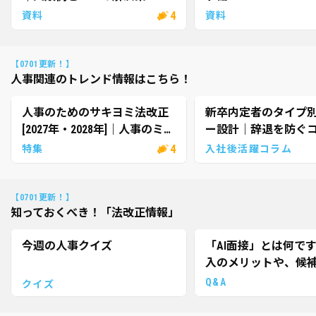
4
資料
資料
【0701更新！】
人事関連のトレンド情報はこちら！
人事のためのサキヨミ法改正
新卒内定者のタイプ
[2027年・2028年]｜人事のミカ
ー設計｜辞退を防ぐ
タ（powered by エン）
ケーション施策とは
4
特集
入社後活躍コラム
【0701更新！】
知っておくべき！「法改正情報」
今週の人事クイズ
「AI面接」とは何です
入のメリットや、候
応で懸念すべき点は
Q&A
クイズ