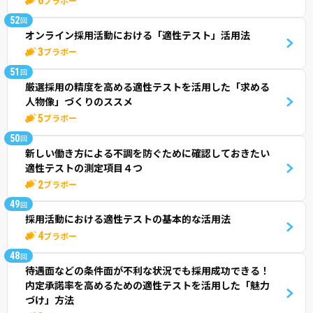
6
ブラボー
52
回
オンライン採用活動における「適性テスト」活用法
3
ブラボー
51
回
厳選採用の精度を高める適性テストを活用した「求める
人物像」づくりのススメ
5
ブラボー
50
回
新しい働き方による不調を防ぐために確認しておきたい
適性テストの測定項目４つ
2
ブラボー
49
回
採用活動における適性テストの基本的な活用法
4
ブラボー
48
回
待遇面などの条件面が不利な状況でも採用成功できる！
内定承諾率を高めるための適性テストを活用した「魅力
づけ」方法