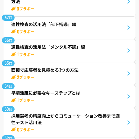
方法
3
ブラボー
67
回
適性検査の活用法「部下指導」編
0
ブラボー
66
回
適性検査の活用法「メンタル不調」編
1
ブラボー
65
回
面接で応募者を見極める3つの方法
2
ブラボー
64
回
早期活躍に必要なキーステップとは
1
ブラボー
63
回
採用選考の精度向上からコミュニケーション改善まで適
性テスト活用法
0
ブラボー
62
回