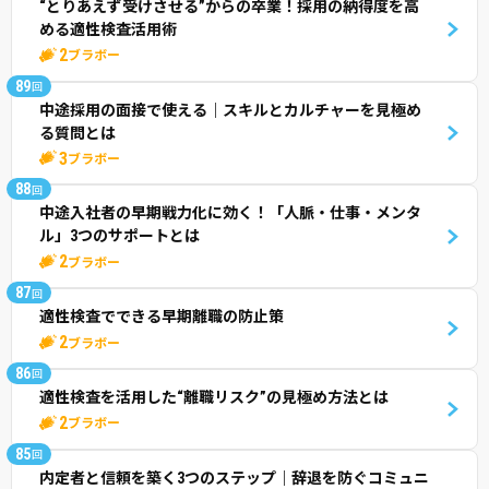
“とりあえず受けさせる”からの卒業！採用の納得度を高
める適性検査活用術
2
ブラボー
89
回
中途採用の面接で使える｜スキルとカルチャーを見極め
る質問とは
3
ブラボー
88
回
中途入社者の早期戦力化に効く！「人脈・仕事・メンタ
ル」3つのサポートとは
2
ブラボー
87
回
適性検査でできる早期離職の防止策
2
ブラボー
86
回
適性検査を活用した“離職リスク”の見極め方法とは
2
ブラボー
85
回
内定者と信頼を築く3つのステップ｜辞退を防ぐコミュニ