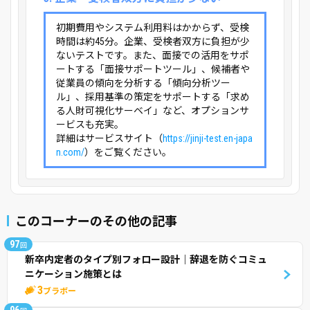
初期費用やシステム利用料はかからず、受検
時間は約45分。企業、受検者双方に負担が少
ないテストです。また、面接での活用をサポ
ートする「面接サポートツール」、候補者や
従業員の傾向を分析する「傾向分析ツー
ル」、採用基準の策定をサポートする「求め
る人財可視化サーベイ」など、オプションサ
ービスも充実。
詳細はサービスサイト（
https://jinji-test.en-japa
n.com/
）をご覧ください。
このコーナーのその他の記事
97
回
新卒内定者のタイプ別フォロー設計｜辞退を防ぐコミュ
ニケーション施策とは
3
ブラボー