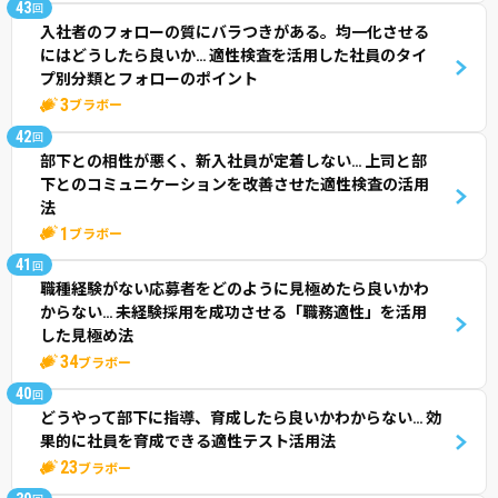
43
回
入社者のフォローの質にバラつきがある。均一化させる
にはどうしたら良いか… 適性検査を活用した社員のタイ
プ別分類とフォローのポイント
3
ブラボー
42
回
部下との相性が悪く、新入社員が定着しない… 上司と部
下とのコミュニケーションを改善させた適性検査の活用
法
1
ブラボー
41
回
職種経験がない応募者をどのように見極めたら良いかわ
からない… 未経験採用を成功させる「職務適性」を活用
した見極め法
34
ブラボー
40
回
どうやって部下に指導、育成したら良いかわからない… 効
果的に社員を育成できる適性テスト活用法
23
ブラボー