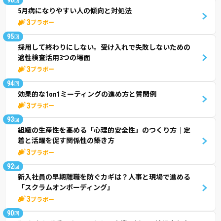
96
回
5月病になりやすい人の傾向と対処法
3
ブラボー
95
回
採用して終わりにしない。受け入れで失敗しないための
適性検査活用3つの場面
3
ブラボー
94
回
効果的な1on1ミーティングの進め方と質問例
3
ブラボー
93
回
組織の生産性を高める「心理的安全性」のつくり方｜定
着と活躍を促す関係性の築き方
3
ブラボー
92
回
新入社員の早期離職を防ぐカギは？人事と現場で進める
「スクラムオンボーディング」
3
ブラボー
90
回