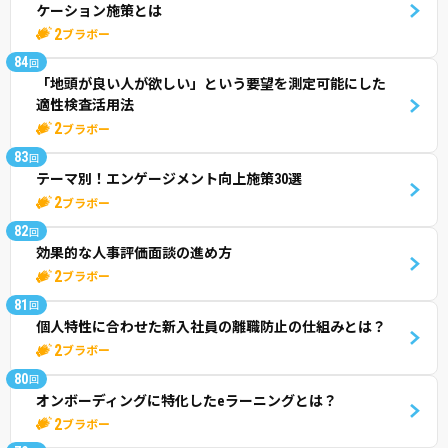
ケーション施策とは
2
ブラボー
84
回
「地頭が良い人が欲しい」という要望を測定可能にした
適性検査活用法
2
ブラボー
83
回
テーマ別！エンゲージメント向上施策30選
2
ブラボー
82
回
効果的な人事評価面談の進め方
2
ブラボー
81
回
個人特性に合わせた新入社員の離職防止の仕組みとは？
2
ブラボー
80
回
オンボーディングに特化したeラーニングとは？
2
ブラボー