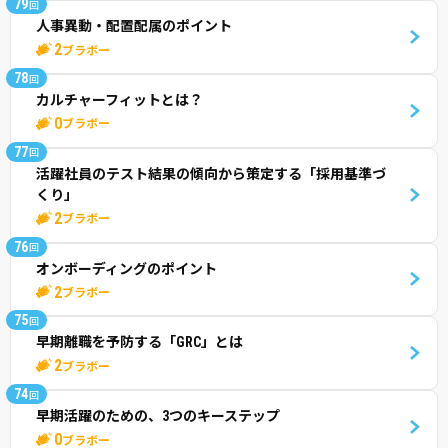
79
回
人事異動・配置配属のポイント
2
ブラボー
78
回
カルチャーフィットとは？
0
ブラボー
77
回
活躍社員のテスト結果の傾向から策定する「採用基準づ
くり」
2
ブラボー
76
回
オンボーディングのポイント
2
ブラボー
75
回
早期離職を予防する「GRC」とは
2
ブラボー
74
回
早期活躍のための、3つのキーステップ
0
ブラボー