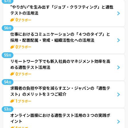
57
回
“やりがい”を生み出す「ジョブ・クラフティング」と適性
テストの活用法
0
ブラボー
56
回
仕事におけるコミュニケーションの「４つのタイプ」と
採用・配置配属・育成・組織活性化への活用法
0
ブラボー
55
回
リモートワーク下でも新入社員のマネジメント効率を高
める適性テスト活用法
0
ブラボー
54
回
求職者の負担や不安を減らすエン・ジャパンの「適性テ
スト」のメリットを３つご紹介
1
ブラボー
53
回
オンライン面接における適性テスト活用の３つの実践ポ
イント