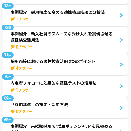
73
回
事例紹介│採用精度を高める適性検査結果の分析法
1
ブラボー
72
回
事例紹介│新入社員のスムーズな受け入れを実現させる
適性検査活用法
0
ブラボー
71
回
採用面接における適性検査活用 3つのポイント
4
ブラボー
70
回
内定者フォローに効果的な適性テストの活用法
1
ブラボー
69
回
「採用基準」の策定・活用方法
0
ブラボー
68
回
事例紹介│未経験採用で”活躍ポテンシャル”を見極める