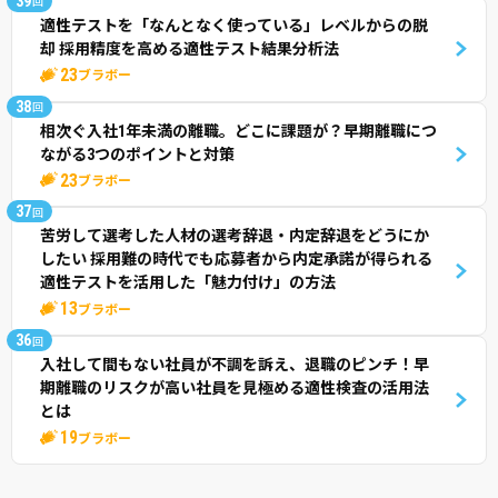
39
回
適性テストを「なんとなく使っている」レベルからの脱
却 採用精度を高める適性テスト結果分析法
23
ブラボー
38
回
相次ぐ入社1年未満の離職。どこに課題が？早期離職につ
ながる3つのポイントと対策
23
ブラボー
37
回
苦労して選考した人材の選考辞退・内定辞退をどうにか
したい 採用難の時代でも応募者から内定承諾が得られる
適性テストを活用した「魅力付け」の方法
13
ブラボー
36
回
入社して間もない社員が不調を訴え、退職のピンチ！早
期離職のリスクが高い社員を見極める適性検査の活用法
とは
19
ブラボー