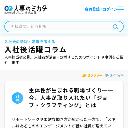
会員登録
ログイン
/
powered by
エン株式会社
入社後の活躍・定着を考える
入社後活躍コラム
人事担当者必見。入社者が活躍・定着するためのポイントや事例をご紹
介します
3
0
ブラボー
イマイチ
主体性が生まれる職場づくり──
91
今、人事が取り入れたい「ジョ
回
ブ・クラフティング」とは
リモートワークや柔軟な働き方が広がった一方で、「スキ
ルはあるもののエンゲージメントが低い社員が増えてい