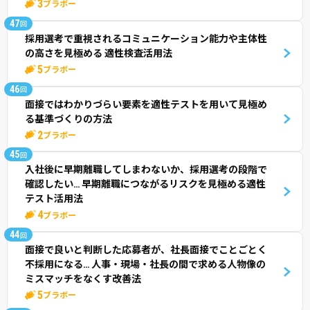
3
ブラボー
47
回
採用選考で重視されるコミュニケーション能力や主体性
の高さを見極める 適性検査活用法
5
ブラボー
46
回
面接ではわかりづらい要素を適性テストを用いて見極め
る基準づくりの方法
2
ブラボー
45
回
入社後に早期離職してしまわないか、採用選考の段階で
確認したい… 早期離職につながるリスクを見極める適性
テスト活用法
4
ブラボー
44
回
面接で良いと判断した応募者が、社長面接でことごとく
不採用になる… 人事・現場・社長の間で求める人物像の
ミスマッチをなくす改善法
5
ブラボー