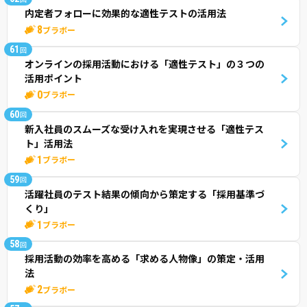
内定者フォローに効果的な適性テストの活用法
8
ブラボー
61
回
オンラインの採用活動における「適性テスト」の３つの
活用ポイント
0
ブラボー
60
回
新入社員のスムーズな受け入れを実現させる「適性テス
ト」活用法
1
ブラボー
59
回
活躍社員のテスト結果の傾向から策定する「採用基準づ
くり」
1
ブラボー
58
回
採用活動の効率を高める「求める人物像」の策定・活用
法
2
ブラボー