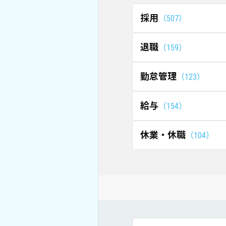
採用
507
退職
159
勤怠管理
123
給与
154
休業・休職
104