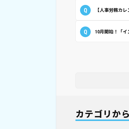
Q
【人事労務カレ
Q
10月開始！「
カテゴリか