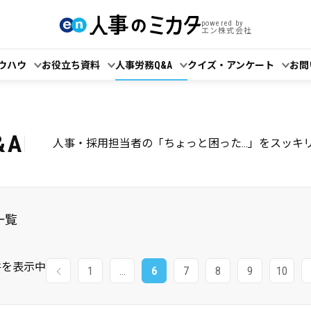
powered by
エン株式会社
ウハウ
お役立ち資料
人事労務Q&A
クイズ・アンケート
お問
&A
人事・採用担当者の「ちょっと困った...」をスッキ
一覧
件を表示中
1
…
6
7
8
9
10