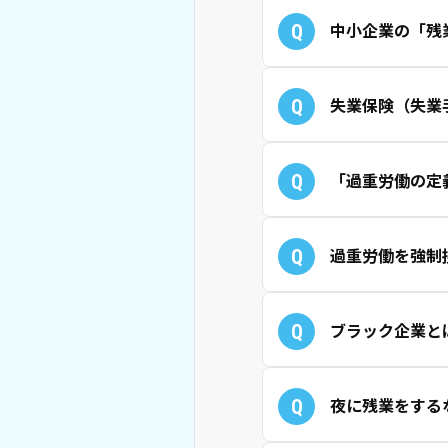
Q
中小企業の「残
Q
失業保険（失業
Q
「過重労働の定
Q
過重労働を強制
Q
ブラック企業と
Q
夜に残業をする