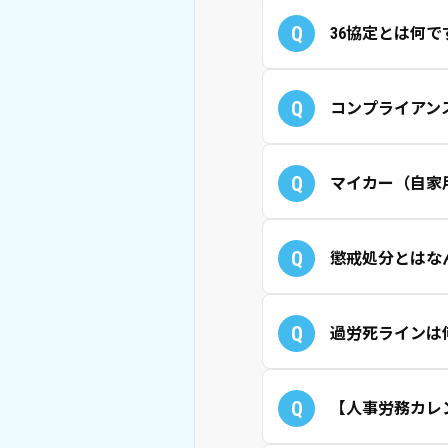
Q
36協定とは何で
Q
コンプライアン
Q
マイカー（自家
Q
懲戒処分とはな
Q
過労死ラインは
Q
【人事労務カレ