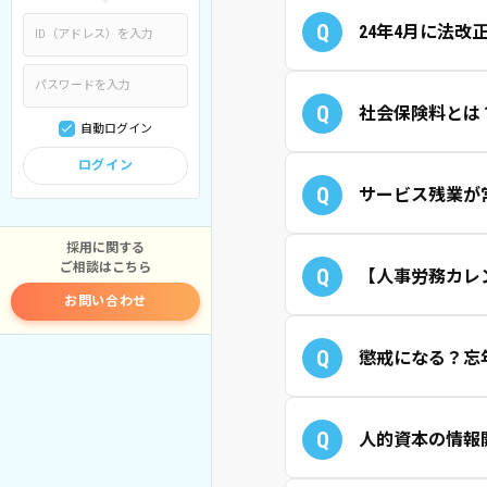
Q
24年4月に法
Q
社会保険料とは
自動ログイン
ログイン
Q
サービス残業が
採用に関する
ご相談はこちら
Q
【人事労務カレ
お問い合わせ
Q
懲戒になる？忘年
Q
人的資本の情報