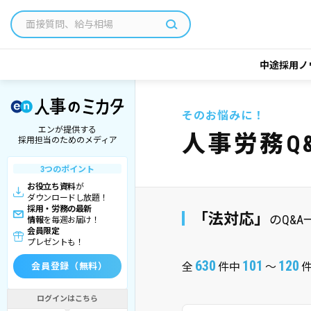
中途採用ノ
そのお悩みに！
エンが提供する
人事労務Q
採用担当のためのメディア
3つのポイント
お役立ち資料
が
ダウンロードし放題！
採用・労務の最新
「法対応」
のQ&A
情報
を毎週お届け！
会員限定
プレゼントも！
630
101
120
全
件中
～
会員登録（無料）
ログインはこちら