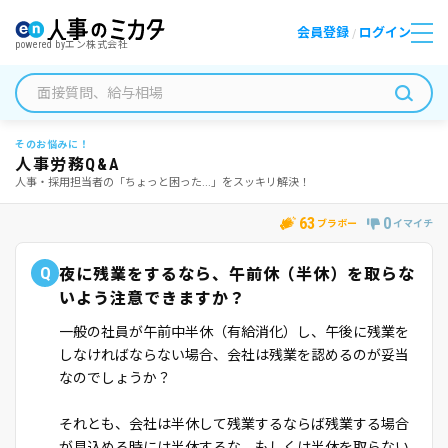
会員登録
ログイン
/
powered by
エン株式会社
そのお悩みに！
人事労務Q&A
人事・採用担当者の「ちょっと困った...」をスッキリ解決！
63
0
ブラボー
イマイチ
Q
夜に残業をするなら、午前休（半休）を取らな
いよう注意できますか？
一般の社員が午前中半休（有給消化）し、午後に残業を
しなければならない場合、会社は残業を認めるのが妥当
なのでしょうか？
それとも、会社は半休して残業するならば残業する場合
が見込める時には半休するな、もしくは半休を取らない