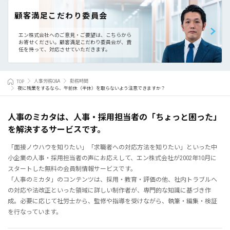
顧客満足こだわり委員会
エン株式会社へのご意見・ご要望は、こちらから
お寄せください。
顧客満足こだわり委員会が、責
任を持って、対応させていただきます。
TOP
人事労務Q&A
勤務時間
夜に残業をするなら、午前休（半休）を取らないよう注意できますか？
人事のミカタは、人事・採用担当者の「ちょっと困った」
を解決するサービスです。
「面接ノウハウを知りたい」「求職者への対応方法を知りたい」といった中
小企業の人事・採用担当者の声にお応えして、エン株式会社が2002年10月に
スタートした無料の会員制情報サービスです。
「人事のミカタ」のコンテンツは、採用・教育・評価の他、社内トラブルへ
の対応や法改正といった領域に詳しい制作者が、専門的な知識に基づき作
成。必要に応じて社労士から、監修や指導を受けながら、執筆・編集・検証
を行なっています。