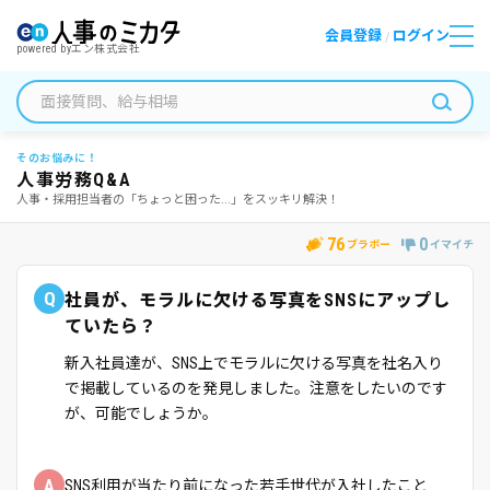
会員登録
ログイン
/
powered by
エン株式会社
そのお悩みに！
人事労務Q&A
人事・採用担当者の「ちょっと困った...」をスッキリ解決！
76
0
ブラボー
イマイチ
Q
社員が、モラルに欠ける写真をSNSにアップし
ていたら？
新入社員達が、SNS上でモラルに欠ける写真を社名入り
で掲載しているのを発見しました。注意をしたいのです
が、可能でしょうか。
A
SNS利用が当たり前になった若手世代が入社したこと