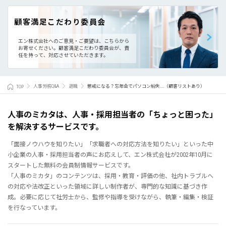
顧客満足こだわり委員会
エン株式会社へのご意見・ご要望は、こちらから
お寄せください。
顧客満足こだわり委員会が、責
任を持って、対応させていただきます。
TOP
人事労務Q&A
退職
懲戒になる？忘年会でパソコン紛失....（顧客リストあり）
人事のミカタは、人事・採用担当者の「ちょっと困った」
を解決するサービスです。
「面接ノウハウを知りたい」「求職者への対応方法を知りたい」といった中
小企業の人事・採用担当者の声にお応えして、エン株式会社が2002年10月に
スタートした無料の会員制情報サービスです。
「人事のミカタ」のコンテンツは、採用・教育・評価の他、社内トラブルへ
の対応や法改正といった領域に詳しい制作者が、専門的な知識に基づき作
成。必要に応じて社労士から、監修や指導を受けながら、執筆・編集・検証
を行なっています。