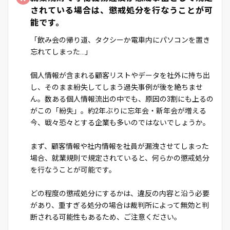
されている場合は、懲戒処分を行なうことが可
能です。
「飲み会の帰り道、タクシーか電車内にパソコンを置き
忘れてしまった...」
個人情報が含まれる顧客リストやデータを社外に持ち出
し、そのまま紛失してしまう過失事例が後を絶ちませ
ん。数ある個人情報流出の中でも、原因の3割にも上るの
がこの「紛失」。約2年ぶりに忘年会・新年会が増える
今、戦々恐々とする企業も多いのではないでしょうか。
まず、顧客情報や社内情報を社員が漏洩させてしまった
場合、就業規則で規定されていると、何らかの懲戒処分
を行なうことが可能です。
どの程度の懲戒処分にするかは、違反の内容と沿う必要
があり、重すぎる処分の場合は裁判所によって無効と判
断される可能性もあるため、ご注意ください。