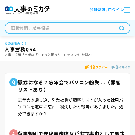
会員登録
ログイン
/
powered by
エン株式会社
そのお悩みに！
人事労務Q&A
人事・採用担当者の「ちょっと困った...」をスッキリ解決！
18
0
ブラボー
イマイチ
Q
懲戒になる？忘年会でパソコン紛失....（顧客
リストあり）
忘年会の帰り道、営業社員が顧客リストが入った社用パ
ソコンを電車に忘れ、紛失したと報告がありました。処
分できますか？
A
就業規則で守秘義務違反が懲戒事由として規定