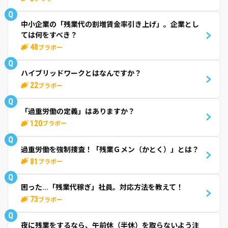
Q
中小企業の「残業代の割増賃金率引き上げ」。企業とし
ては何をすべき？
48
ブラボー
Q
ハイブリッドワークとはなんですか？
22
ブラボー
Q
「過重労働の定義」はありますか？
120
ブラボー
Q
過重労働を強制捜査！「残業Ｇメン（かとく）」とは？
81
ブラボー
Q
困った...「残業代稼ぎ」社員。対応方法を教えて！
73
ブラボー
Q
夜に残業をするなら、午前休（半休）を取らないよう注