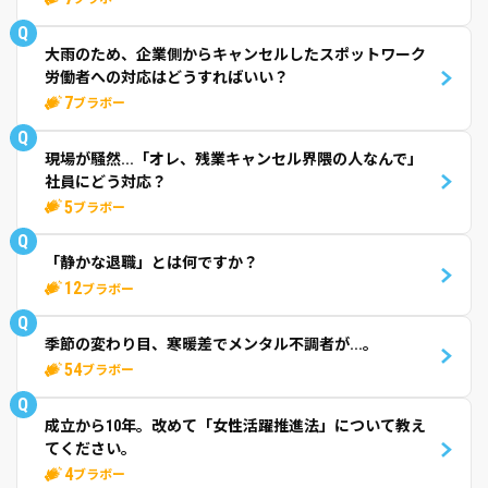
Q
大雨のため、企業側からキャンセルしたスポットワーク
労働者への対応はどうすればいい？
7
ブラボー
Q
現場が騒然...「オレ、残業キャンセル界隈の人なんで」
社員にどう対応？
5
ブラボー
Q
「静かな退職」とは何ですか？
12
ブラボー
Q
季節の変わり目、寒暖差でメンタル不調者が...。
54
ブラボー
Q
成立から10年。改めて「女性活躍推進法」について教え
てください。
4
ブラボー