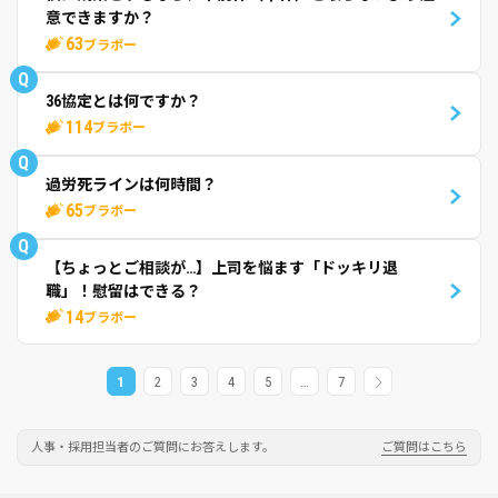
意できますか？
63
ブラボー
Q
36協定とは何ですか？
114
ブラボー
Q
過労死ラインは何時間？
65
ブラボー
Q
【ちょっとご相談が…】上司を悩ます「ドッキリ退
職」！慰留はできる？
14
ブラボー
1
2
3
4
5
…
7
人事・採用担当者のご質問にお答えします。
ご質問はこちら