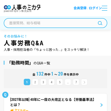
会員登録
ログイン
/
powered by
エン株式会社
そのお悩みに！
人事労務Q&A
人事・採用担当者の「ちょっと困った...」をスッキリ解決！
「勤務時間」
のQ&A一覧
132
1
20
全
件中
～
件を表示中
1
2
3
4
5
…
7
Q
[2027年以降] 40年に一度の大改正となる【労働基準法】
とは？
7
ブラボー