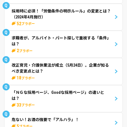
Q
採用時に必須！「労働条件の明示ルール」の変更とは？
（2024年4月施行）
52
ブラボー
Q
求職者が、アルバイト・パート探しで重視する「条件」
は？
2
ブラボー
Q
改正育児・介護休業法が成立（5月24日）。企業が知る
べき変更点とは？
18
ブラボー
Q
「ＮＧな採用ページ、Goodな採用ページ」の違いと
は？
33
ブラボー
Q
危ない！お酒の強要で「アルハラ」！
5
ブラボー