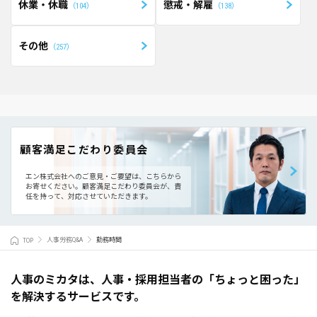
休業・休職
懲戒・解雇
104
138
その他
257
顧客満足こだわり委員会
エン株式会社へのご意見・ご要望は、こちらから
お寄せください。
顧客満足こだわり委員会が、責
任を持って、対応させていただきます。
TOP
人事労務Q&A
勤務時間
人事のミカタは、人事・採用担当者の「ちょっと困った」
を解決するサービスです。