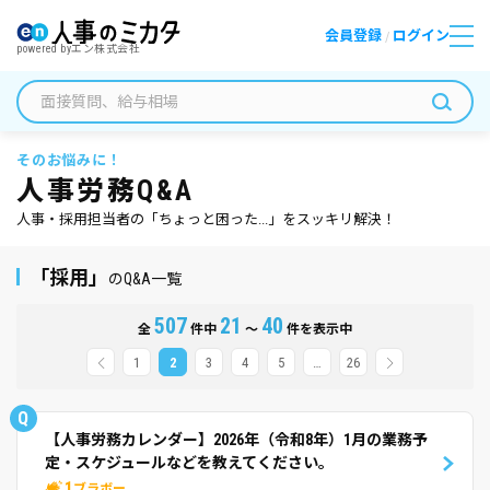
会員登録
ログイン
/
powered by
エン株式会社
そのお悩みに！
人事労務Q&A
人事・採用担当者の「ちょっと困った...」をスッキリ解決！
「採用」
のQ&A一覧
507
21
40
全
件中
～
件を表示中
1
2
3
4
5
…
26
Q
【人事労務カレンダー】2026年（令和8年）1月の業務予
定・スケジュールなどを教えてください。
1
ブラボー