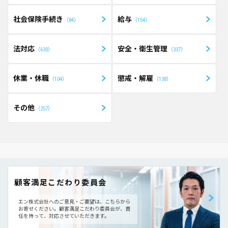
社会保険手続き
給与
84
154
法対応
安全・衛生管理
630
337
休業・休職
懲戒・解雇
104
138
その他
257
顧客満足こだわり委員会
エン株式会社へのご意見・ご要望は、こちらから
お寄せください。
顧客満足こだわり委員会が、責
任を持って、対応させていただきます。