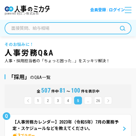
会員登録
ログイン
/
powered by
エン株式会社
そのお悩みに！
人事労務Q&A
人事・採用担当者の「ちょっと困った...」をスッキリ解決！
「採用」
のQ&A一覧
507
81
100
全
件中
～
件を表示中
1
2
3
4
5
…
26
Q
【人事労務カレンダー】2023年（令和5年）7月の業務予
定・スケジュールなどを教えてください。
3
ブラボー