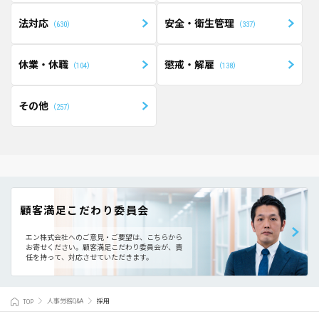
法対応
安全・衛生管理
630
337
休業・休職
懲戒・解雇
104
138
その他
257
顧客満足こだわり委員会
エン株式会社へのご意見・ご要望は、こちらから
お寄せください。
顧客満足こだわり委員会が、責
任を持って、対応させていただきます。
TOP
人事労務Q&A
採用