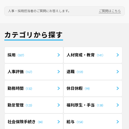
人事・採用担当者のご質問にお答えします。
ご質問はこちら
カテゴリから探す
採用
人材育成・教育
507
141
人事評価
退職
167
159
勤務時間
休日休暇
132
99
勤怠管理
福利厚生・手当
123
138
社会保険手続き
給与
84
154