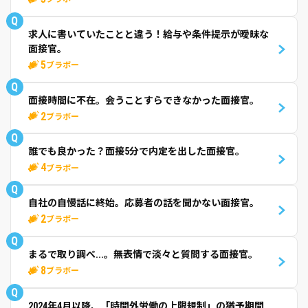
Q
求人に書いていたことと違う！給与や条件提示が曖昧な
面接官。
5
ブラボー
Q
面接時間に不在。会うことすらできなかった面接官。
2
ブラボー
Q
誰でも良かった？面接5分で内定を出した面接官。
4
ブラボー
Q
自社の自慢話に終始。応募者の話を聞かない面接官。
2
ブラボー
Q
まるで取り調べ...。無表情で淡々と質問する面接官。
8
ブラボー
Q
2024年4月以降、「時間外労働の上限規制」の猶予期間