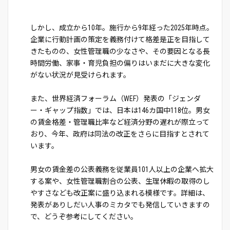
しかし、成立から10年。施行から9年経った2025年時点。
企業に行動計画の策定を義務付けて格差是正を目指して
きたものの、女性管理職の少なさや、その要因となる長
時間労働、家事・育児負担の偏りはいまだに大きな変化
がない状況が見受けられます。
また、世界経済フォーラム（WEF）発表の「ジェンダ
ー・ギャップ指数」では、日本は146カ国中118位。男女
の賃金格差・管理職比率など経済分野の遅れが際立って
おり、今年、政府は同法の改正をさらに目指すとされて
います。
男女の賃金差の公表義務を従業員101人以上の企業へ拡大
する案や、女性管理職割合の公表、生理休暇の取得のし
やすさなども改正案に盛り込まれる模様です。詳細は、
発表がありしだい人事のミカタでも発信していきますの
で、どうぞ参考にしてください。