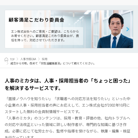
顧客満足こだわり委員会
エン株式会社へのご意見・ご要望は、こちらから
お寄せください。
顧客満足こだわり委員会が、責
任を持って、対応させていただきます。
TOP
人事労務Q&A
採用
成立から10年。改めて「女性活躍推進法」について教えてください。
人事のミカタは、人事・採用担当者の「ちょっと困った」
を解決するサービスです。
「面接ノウハウを知りたい」「求職者への対応方法を知りたい」といった中
小企業の人事・採用担当者の声にお応えして、エン株式会社が2002年10月に
スタートした無料の会員制情報サービスです。
「人事のミカタ」のコンテンツは、採用・教育・評価の他、社内トラブルへ
の対応や法改正といった領域に詳しい制作者が、専門的な知識に基づき作
成。必要に応じて社労士から、監修や指導を受けながら、執筆・編集・検証
を行なっています。