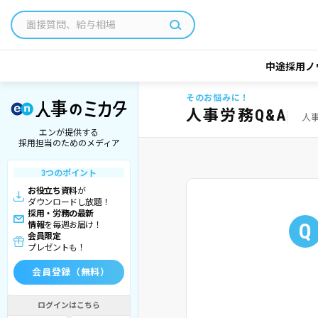
中途採用ノ
そのお悩みに！
人事労務Q&A
人
エンが提供する
採用担当のためのメディア
3つのポイント
お役立ち資料
が
ダウンロードし放題！
採用・労務の最新
Q
情報
を毎週お届け！
会員限定
プレゼントも！
会員登録（無料）
ログインはこちら