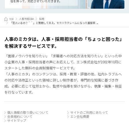
任を持って、対応させていただきます。
TOP
人事労務Q&A
採用
「恋人いるの？＾＾」と質問して炎上。セクハラクレームになった面接官...。
人事のミカタは、人事・採用担当者の「ちょっと困った」
を解決するサービスです。
「面接ノウハウを知りたい」「求職者への対応方法を知りたい」といった中
小企業の人事・採用担当者の声にお応えして、エン株式会社が2002年10月に
スタートした無料の会員制情報サービスです。
「人事のミカタ」のコンテンツは、採用・教育・評価の他、社内トラブルへ
の対応や法改正といった領域に詳しい制作者が、専門的な知識に基づき作
成。必要に応じて社労士から、監修や指導を受けながら、執筆・編集・検証
を行なっています。
個人情報の取り扱いについて
サイトのご利用にあたって
会員規約について
エン会社概要
サイトマップ