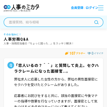
会員登録
ログイン
/
powered by
エン株式会社
そのお悩みに！
人事労務Q&A
人事・採用担当者の「ちょっと困った...」をスッキリ解決！
107
0
ブラボー
イマイチ
Q
「恋人いるの？＾＾」と質問して炎上。セクハ
ラクレームになった面接官...。
弊社求人に応募した女性の方から、弊社の男性面接官に
セクハラを受けたとクレームがありました。
応募者にお詫びをすると共に、該当の面接官に今後マナ
ーの指導や啓蒙を行なっていきますが、面接官として気
をつけるべき点やマナーについて教えてください。