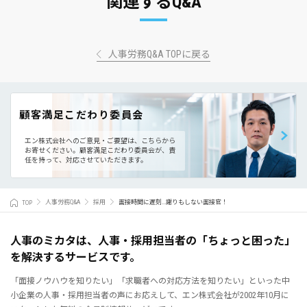
関連するQ&A
人事労務Q&A TOPに戻る
顧客満足こだわり委員会
エン株式会社へのご意見・ご要望は、こちらから
お寄せください。
顧客満足こだわり委員会が、責
任を持って、対応させていただきます。
TOP
人事労務Q&A
採用
面接時間に遅刻...謝りもしない面接官！
人事のミカタは、人事・採用担当者の「ちょっと困った」
を解決するサービスです。
「面接ノウハウを知りたい」「求職者への対応方法を知りたい」といった中
小企業の人事・採用担当者の声にお応えして、エン株式会社が2002年10月に