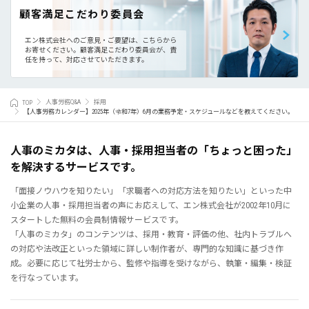
顧客満足こだわり委員会
エン株式会社へのご意見・ご要望は、こちらから
お寄せください。
顧客満足こだわり委員会が、責
任を持って、対応させていただきます。
TOP
人事労務Q&A
採用
【人事労務カレンダー】2025年（令和7年）6月の業務予定・スケジュールなどを教えてください。
人事のミカタは、人事・採用担当者の「ちょっと困った」
を解決するサービスです。
「面接ノウハウを知りたい」「求職者への対応方法を知りたい」といった中
小企業の人事・採用担当者の声にお応えして、エン株式会社が2002年10月に
スタートした無料の会員制情報サービスです。
「人事のミカタ」のコンテンツは、採用・教育・評価の他、社内トラブルへ
の対応や法改正といった領域に詳しい制作者が、専門的な知識に基づき作
成。必要に応じて社労士から、監修や指導を受けながら、執筆・編集・検証
を行なっています。