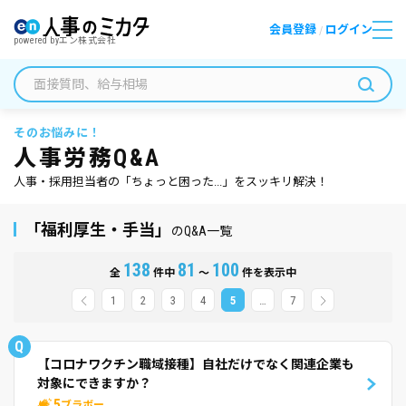
会員登録
ログイン
/
powered by
エン株式会社
そのお悩みに！
人事労務Q&A
人事・採用担当者の「ちょっと困った...」をスッキリ解決！
「福利厚生・手当」
のQ&A一覧
138
81
100
全
件中
～
件を表示中
1
2
3
4
5
…
7
Q
【コロナワクチン職域接種】自社だけでなく関連企業も
対象にできますか？
5
ブラボー