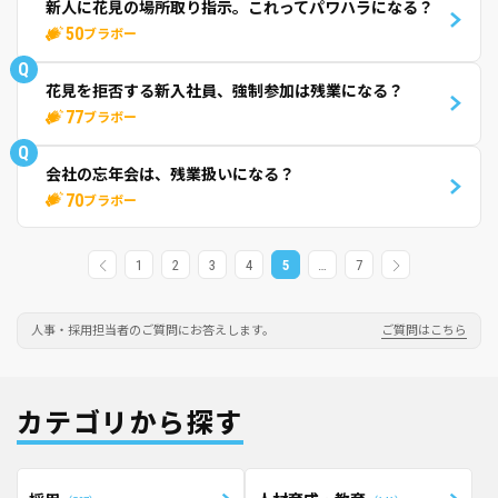
新人に花見の場所取り指示。これってパワハラになる？
50
ブラボー
Q
花見を拒否する新入社員、強制参加は残業になる？
77
ブラボー
Q
会社の忘年会は、残業扱いになる？
70
ブラボー
1
2
3
4
5
…
7
人事・採用担当者のご質問にお答えします。
ご質問はこちら
カテゴリから探す