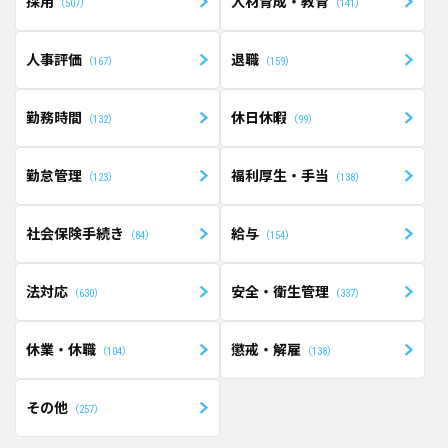
採用
人材育成・教育
507
141
人事評価
退職
167
159
勤務時間
休日休暇
132
99
勤怠管理
福利厚生・手当
123
138
社会保険手続き
給与
84
154
法対応
安全・衛生管理
630
337
休業・休職
懲戒・解雇
104
138
その他
257