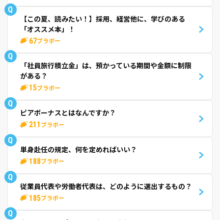
Q
【この夏、読みたい！】採用、経営他に、学びのある
「オススメ本」！
67
ブラボー
Q
「社員旅行積立金」は、預かっている期間や金額に制限
がある？
15
ブラボー
Q
ピアボーナスとはなんですか？
211
ブラボー
Q
単身赴任の規定、何を定めればいい？
188
ブラボー
Q
従業員代表や労働者代表は、どのように選出するもの？
185
ブラボー
Q