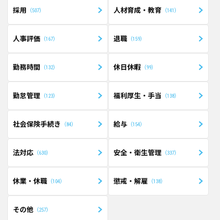
採用
人材育成・教育
507
141
人事評価
退職
167
159
勤務時間
休日休暇
132
99
勤怠管理
福利厚生・手当
123
138
社会保険手続き
給与
84
154
法対応
安全・衛生管理
630
337
休業・休職
懲戒・解雇
104
138
その他
257