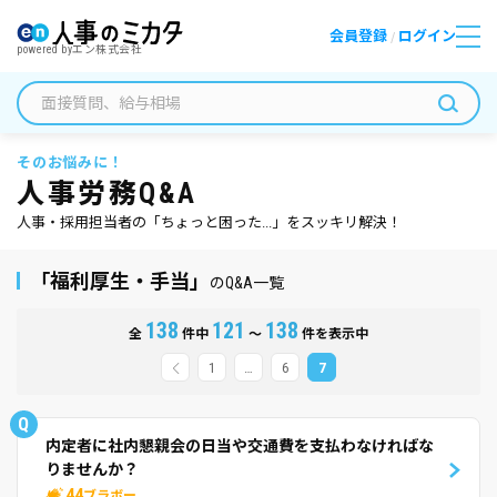
会員登録
ログイン
/
powered by
エン株式会社
そのお悩みに！
人事労務Q&A
人事・採用担当者の「ちょっと困った...」をスッキリ解決！
「福利厚生・手当」
のQ&A一覧
138
121
138
全
件中
～
件を表示中
1
…
6
7
Q
内定者に社内懇親会の日当や交通費を支払わなければな
りませんか？
44
ブラボー