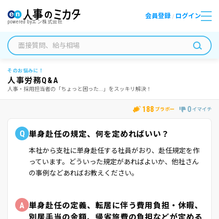
会員登録
ログイン
/
powered by
エン株式会社
そのお悩みに！
人事労務Q&A
人事・採用担当者の「ちょっと困った...」をスッキリ解決！
188
0
ブラボー
イマイチ
Q
単身赴任の規定、何を定めればいい？
本社から支社に単身赴任する社員がおり、赴任規定を作
っています。どういった規定があればよいか、他社さん
の事例などあればお教えください。
A
単身赴任の定義、転居に伴う費用負担・休暇、
別居手当の金額、帰省旅費の負担などが定める