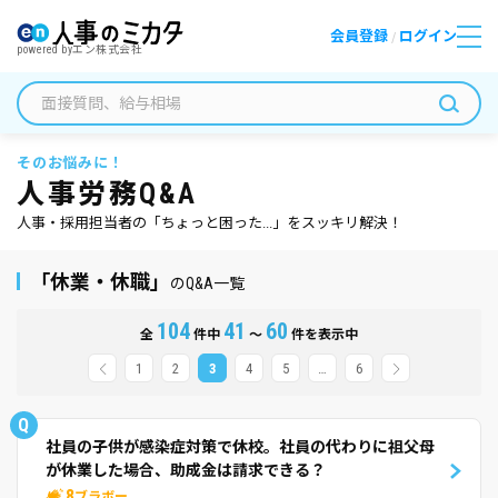
会員登録
ログイン
/
powered by
エン株式会社
そのお悩みに！
人事労務Q&A
人事・採用担当者の「ちょっと困った...」をスッキリ解決！
「休業・休職」
のQ&A一覧
104
41
60
全
件中
～
件を表示中
1
2
3
4
5
…
6
Q
社員の子供が感染症対策で休校。社員の代わりに祖父母
が休業した場合、助成金は請求できる？
8
ブラボー