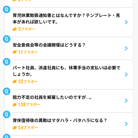
Q
育児休業取扱通知書とはなんですか？テンプレート・見
本があれば欲しいです。
3
ブラボー
Q
安全委員会等の会議開催はどうする？
11
ブラボー
Q
パート社員、派遣社員にも、休業手当の支払いは必要で
しょうか。
32
ブラボー
Q
能力不足の社員を解雇したいのですが...。
138
ブラボー
Q
育休復帰後の異動はマタハラ・パタハラになる？
54
ブラボー
Q