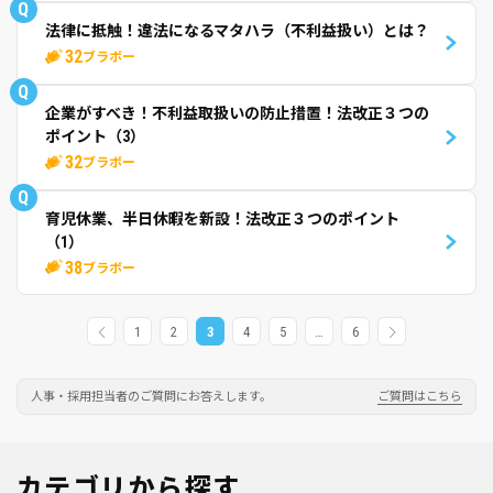
Q
法律に抵触！違法になるマタハラ（不利益扱い）とは？
32
ブラボー
Q
企業がすべき！不利益取扱いの防止措置！法改正３つの
ポイント（3）
32
ブラボー
Q
育児休業、半日休暇を新設！法改正３つのポイント
（1）
38
ブラボー
1
2
3
4
5
…
6
人事・採用担当者のご質問にお答えします。
ご質問はこちら
カテゴリから探す