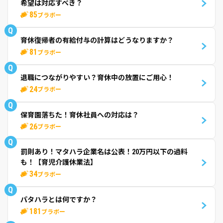
希望は対応すべき？
85
ブラボー
Q
育休復帰者の有給付与の計算はどうなりますか？
81
ブラボー
Q
退職につながりやすい？育休中の放置にご用心！
24
ブラボー
Q
保育園落ちた！育休社員への対応は？
26
ブラボー
Q
罰則あり！マタハラ企業名は公表！20万円以下の過料
も！【育児介護休業法】
34
ブラボー
Q
パタハラとは何ですか？
181
ブラボー