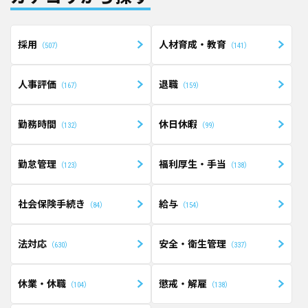
採用
人材育成・教育
507
141
人事評価
退職
167
159
勤務時間
休日休暇
132
99
勤怠管理
福利厚生・手当
123
138
社会保険手続き
給与
84
154
法対応
安全・衛生管理
630
337
休業・休職
懲戒・解雇
104
138