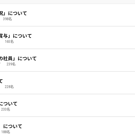
況」について
398名
季賞与」について
165名
の社員」について
7
239名
て
228名
について
233名
」について
188名