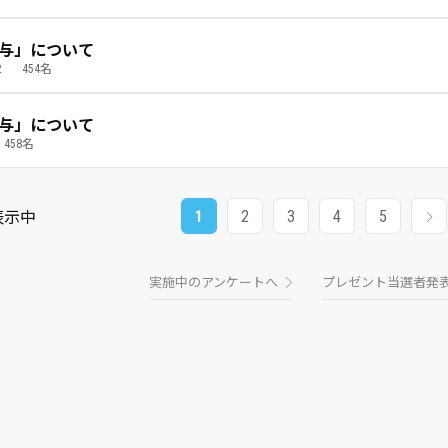
季賞与」について
2
454名
季賞与」について
458名
1
2
3
4
5
表示中
実施中のアンケートへ
プレゼント当選者発