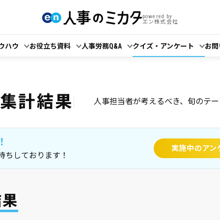
powered by
エン株式会社
ウハウ
お役立ち資料
人事労務Q&A
クイズ・アンケート
お問
ト集計結果
人事担当者が考えるべき、旬のテー
！
実施中のアン
待ちしております！
結果