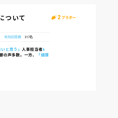
2
について
ブラボー
有効回答数
317名
良いと思う」
人事担当者
6
響の声多数。一方、
「健康