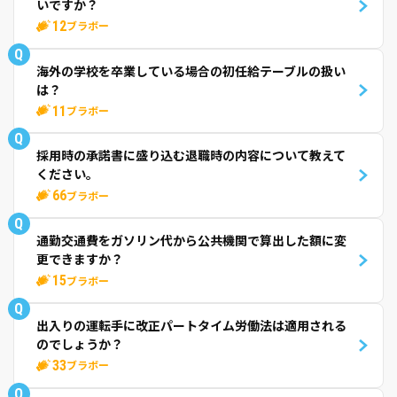
いですか？
12
ブラボー
Q
海外の学校を卒業している場合の初任給テーブルの扱い
は？
11
ブラボー
Q
採用時の承諾書に盛り込む退職時の内容について教えて
ください。
66
ブラボー
Q
通勤交通費をガソリン代から公共機関で算出した額に変
更できますか？
15
ブラボー
Q
出入りの運転手に改正パートタイム労働法は適用される
のでしょうか？
33
ブラボー
Q