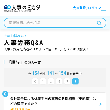
会員登録
ログイン
/
powered by
エン株式会社
そのお悩みに！
人事労務Q&A
人事・採用担当者の「ちょっと困った...」をスッキリ解決！
「給与」
のQ&A一覧
154
141
154
全
件中
～
件を表示中
1
…
6
7
8
Q
会社都合による休業手当の実際の世間相場（支給率）は
どの程度ですか？
23
ブラボー