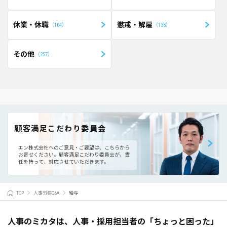
休業・休職
懲戒・解雇
104
138
その他
257
顧客満足こだわり委員会
エン株式会社へのご意見・ご要望は、こちらから
お寄せください。
顧客満足こだわり委員会が、責
任を持って、対応させていただきます。
TOP
人事労務Q&A
給与
人事のミカタは、人事・採用担当者の「ちょっと困った」