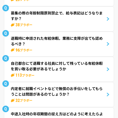
Q
募集の際の年齢制限原則禁止で、給与表記はどうなりま
すか？
38
ブラボー
Q
退職時に申請された有給休暇。業務に支障が出ても認め
るべき？
96
ブラボー
Q
自己都合にて退職する社員に対して残っている有給休暇
を買い取る必要があるでしょうか
113
ブラボー
Q
内定者に就職イベントなどで無償のお手伝いをしてもら
うことは問題があるのでしょうか？
32
ブラボー
Q
中途入社時の年収期間の捉え方はどのように考えたらよ