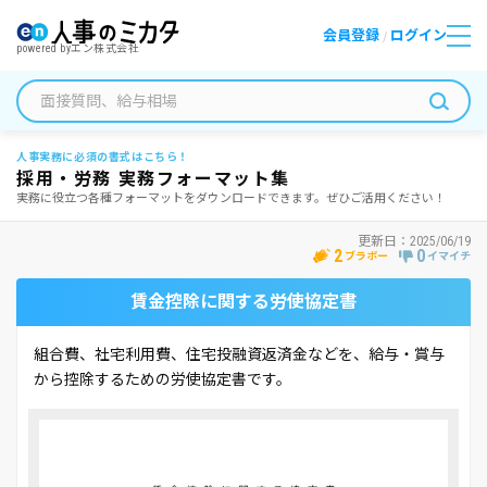
会員登録
ログイン
/
powered by
エン株式会社
人事実務に必須の書式はこちら！
採用・労務 実務フォーマット集
実務に役立つ各種フォーマットをダウンロードできます。ぜひご活用ください！
更新日：
2025/06/19
2
0
ブラボー
イマイチ
賃金控除に関する労使協定書
組合費、社宅利用費、住宅投融資返済金などを、給与・賞与
から控除するための労使協定書です。