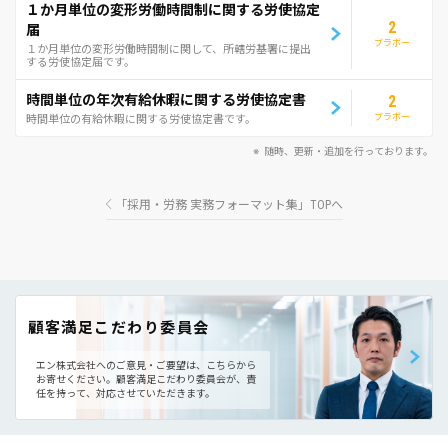
１か月単位の変形労働時間制に関する労使協定
2
届
ブラボー
１か月単位の変形労働時間制に関して、所轄労基署に提出
する労使協定届です。
時間単位の年次有給休暇に関する労使協定書
2
ブラボー
時間単位の有給休暇に関する労使協定書です。
随時、更新・追加を行っております。
「採用・労務 実務フォーマット集」TOPへ
顧客満足こだわり委員会
エン株式会社へのご意見・ご要望は、こちらから
お寄せください。
顧客満足こだわり委員会が、責
任を持って、対応させていただきます。