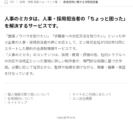
TOP
採用・労務 実務フォーマット集
賃金控除に関する労使協定書
人事のミカタは、人事・採用担当者の「ちょっと困った」
を解決するサービスです。
「面接ノウハウを知りたい」「求職者への対応方法を知りたい」といった中
小企業の人事・採用担当者の声にお応えして、エン株式会社が2002年10月に
スタートした無料の会員制情報サービスです。
「人事のミカタ」のコンテンツは、採用・教育・評価の他、社内トラブルへ
の対応や法改正といった領域に詳しい制作者が、専門的な知識に基づき作
成。必要に応じて社労士から、監修や指導を受けながら、執筆・編集・検証
を行なっています。
個人情報の取り扱いについて
サイトのご利用にあたって
会員規約について
エン会社概要
サイトマップ
Copyright © en Inc.