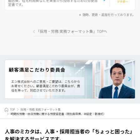
組合費、社宅利用費などを賃金から控除するための労使協
ブラボー
定書です。
随時、更新・追加を行っております。
「採用・労務 実務フォーマット集」TOPへ
顧客満足こだわり委員会
エン株式会社へのご意見・ご要望は、こちらから
お寄せください。
顧客満足こだわり委員会が、責
任を持って、対応させていただきます。
TOP
採用・労務 実務フォーマット集
時間外労働・休日労働に関する労使協定書（特別条項無、36協定：新様式）
人事のミカタは、人事・採用担当者の「ちょっと困った」
を解決するサービスです。