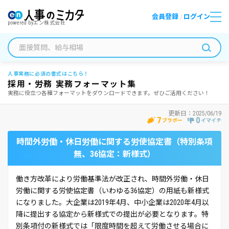
会員登録
ログイン
/
powered by
エン株式会社
人事実務に必須の書式はこちら！
採用・労務 実務フォーマット集
実務に役立つ各種フォーマットをダウンロードできます。ぜひご活用ください！
更新日：
2025/06/19
7
0
ブラボー
イマイチ
時間外労働・休日労働に関する労使協定書（特別条項
無、36協定：新様式）
働き方改革により労働基準法が改正され、時間外労働・休日
労働に関する労使協定書（いわゆる36協定）の用紙も新様式
になりました。大企業は2019年4月、中小企業は2020年4月以
降に提出する協定から新様式での提出が必要となります。特
別条項付の新様式では「限度時間を超えて労働させる場合に