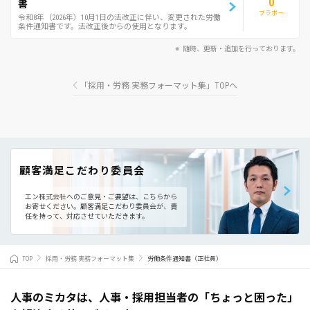
0
書
ブラボー
令和8年（2026年）10月1日の法改正に伴い、変更された労働
条件通知書です。法改正後からの使用となります。
随時、更新・追加を行っております。
「採用・労務 実務フォーマット集」TOPへ
顧客満足こだわり委員会
エン株式会社へのご意見・ご要望は、こちらから
お寄せください。
顧客満足こだわり委員会が、責
任を持って、対応させていただきます。
TOP
採用・労務 実務フォーマット集
労働条件通知書（正社員）
人事のミカタは、人事・採用担当者の「ちょっと困った」