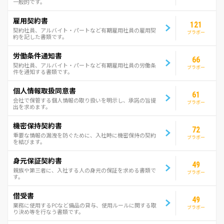
一般的です。
雇用契約書
121
契約社員、アルバイト・パートなど有期雇用社員の雇用契
ブラボー
約を記した書類です。
労働条件通知書
66
契約社員、アルバイト・パートなど有期雇用社員の労働条
ブラボー
件を通知する書類です。
個人情報取扱同意書
61
会社で保管する個人情報の取り扱いを明示し、承諾の旨提
ブラボー
出を求めます。
機密保持契約書
72
重要な情報の漏洩を防ぐために、入社時に機密保持の契約
ブラボー
を結びます。
身元保証契約書
49
親族や第三者に、入社する人の身元の保証を求める書類で
ブラボー
す。
借受書
49
業務に使用するPCなど備品の貸与、使用ルールに関する取
ブラボー
り決め等を行なう書類です。