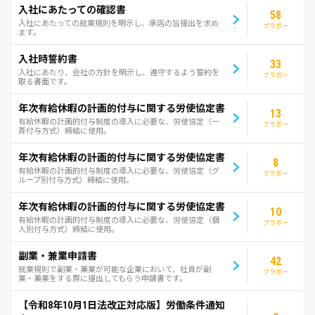
入社にあたっての確認書
58
入社にあたっての就業規則を明示し、承諾の旨提出を求め
ブラボー
ます。
入社時誓約書
33
入社にあたり、会社の方針を明示し、遵守するよう誓約を
ブラボー
取る書面です。
年次有給休暇の計画的付与に関する労使協定書
13
有給休暇の計画的付与制度の導入に必要な、労使協定（一
ブラボー
斉付与方式）締結に使用。
年次有給休暇の計画的付与に関する労使協定書
8
有給休暇の計画的付与制度の導入に必要な、労使協定（グ
ブラボー
ループ別付与方式）締結に使用。
年次有給休暇の計画的付与に関する労使協定書
10
有給休暇の計画的付与制度の導入に必要な、労使協定（個
ブラボー
人別付与方式）締結に使用。
副業・兼業申請書
42
就業規則で副業・兼業が可能な企業において、社員が副
ブラボー
業・兼業をする際に提出してもらう申請書です。
【令和8年10月1日法改正対応版】労働条件通知