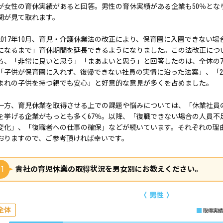
が女性の育休実績があると回答。男性の育休実績がある企業も50％とな
関が見て取れます。
2017年10月、育児・介護休業法の改正により、保育園に入園できない場
になるまで」育休期間を延長できるようになりました。この法改正につ
ろ、「非常に良いと思う」「まあよいと思う」と回答したのは、全体の7
「子供が保育園に入れず、復帰できない社員の実情に沿った法案」、「
まれの子供を持つ親でも安心」と好意的な意見が多くを占めました。
一方、育児休業を取得させる上での課題や悩みについては、「休業社員
を挙げる企業がもっとも多く67％。以降、「復職できない場合の人員不
変化」、「復職者への仕事の確保」などが続いています。それぞれの理
おりますので、ご参考頂ければ幸いです。
1
貴社の育児休業の取得状況を男女別にお教えください。