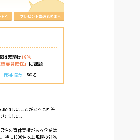
ートへ
プレゼント当選者発表へ
取得実績は
18％
代替要員確保」
に課題
有効回答数：
502名
を取得したことがあると回答
なりました。
。男性の育休実績がある企業は
特に1000名以上規模の91％