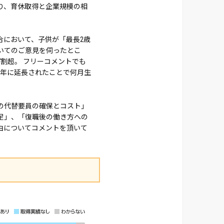
り、育休取得と企業規模の相
合において、子供が「最長2歳
いてのご意見を伺ったとこ
割超。 フリーコメントでも
2年に延長されたことで何月生
の代替要員の確保とコスト」
足」、「復職後の働き方への
由についてコメントを頂いて