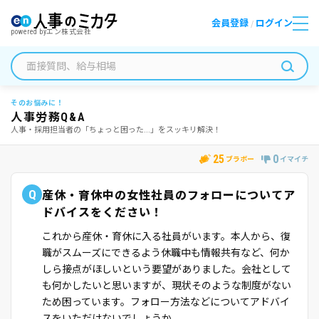
会員登録
ログイン
/
powered by
エン株式会社
そのお悩みに！
人事労務Q&A
人事・採用担当者の「ちょっと困った...」をスッキリ解決！
25
0
ブラボー
イマイチ
Q
産休・育休中の女性社員のフォローについてア
ドバイスをください！
これから産休・育休に入る社員がいます。本人から、復
職がスムーズにできるよう休職中も情報共有など、何か
しら接点がほしいという要望がありました。会社として
も何かしたいと思いますが、現状そのような制度がない
ため困っています。フォロー方法などについてアドバイ
スをいただけないでしょうか。