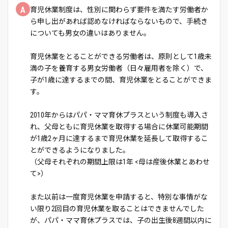
A
育児休業制度は、性別に関わらず要件を満たす労働者か
ら申し出があれば認めなければならないもので、手続き
についても男女の違いはありません。
育児休業をとることができる労働者は、原則として1歳未
満の子を養育する男女労働者（日々雇用者を除く）で、
子が1歳に達するまでの間、育児休業をとることができま
す。
2010年からはパパ・ママ育休プラスという制度も導入さ
れ、父母ともに育児休業を取得する場合に休業可能期間
が1歳2ヶ月に達するまで育児休業を延長して取得するこ
とができるようになりました。
（父母それぞれの期間上限は1年 <母は産後休業とあわせ
て>）
また以前は一度育児休業を申請すると、特別な事情がな
い限り2回目の育児休業を取ることはできませんでした
が、パパ・ママ育休プラスでは、子の出生後8週間以内に