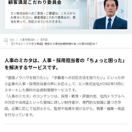
顧客満足こだわり委員会
エン株式会社へのご意見・ご要望は、こちらから
お寄せください。
顧客満足こだわり委員会が、責
任を持って、対応させていただきます。
TOP
人事労務Q&A
法対応
【イクメン・イクボス育成】男性から育児休暇申請があった際の対応は？
人事のミカタは、人事・採用担当者の「ちょっと困った」
を解決するサービスです。
「面接ノウハウを知りたい」「求職者への対応方法を知りたい」といった中
小企業の人事・採用担当者の声にお応えして、エン株式会社が2002年10月に
スタートした無料の会員制情報サービスです。
「人事のミカタ」のコンテンツは、採用・教育・評価の他、社内トラブルへ
の対応や法改正といった領域に詳しい制作者が、専門的な知識に基づき作
成。必要に応じて社労士から、監修や指導を受けながら、執筆・編集・検証
を行なっています。