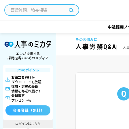
中途採用ノ
そのお悩みに！
人事労務Q&A
人
エンが提供する
採用担当のためのメディア
3つのポイント
お役立ち資料
が
ダウンロードし放題！
採用・労務の最新
Q
情報
を毎週お届け！
会員限定
プレゼントも！
会員登録（無料）
ログインはこちら