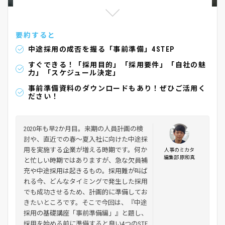
要約すると
中途採用の成否を握る「事前準備」4STEP
すぐできる！「採用目的」「採用要件」「自社の魅
力」「スケジュール決定」
事前準備資料のダウンロードもあり！ぜひご活用く
ださい！
2020年も早2か月目。来期の人員計画の検
討や、直近での春～夏入社に向けた中途採
用を実施する企業が増える時期です。何か
人事のミカタ
編集部 原和真
と忙しい時期ではありますが、急な欠員補
充や中途採用は起きるもの。採用難が叫ば
れる今、どんなタイミングで発生した採用
でも成功させるため、計画的に準備してお
きたいところです。そこで今回は、『中途
採用の基礎講座「事前準備編」』と題し、
採用を始める前に準備すると良い4つのSTE