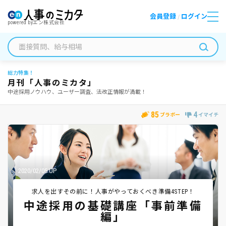
会員登録
ログイン
/
powered by
エン株式会社
総力特集！
月刊「人事のミカタ」
中途採用ノウハウ、ユーザー調査、法改正情報が満載！
85
4
ブラボー
イマイチ
2020/02/05 UP
求人を出すその前に！人事がやっておくべき準備4STEP！
中途採用の基礎講座「事前準備
編」