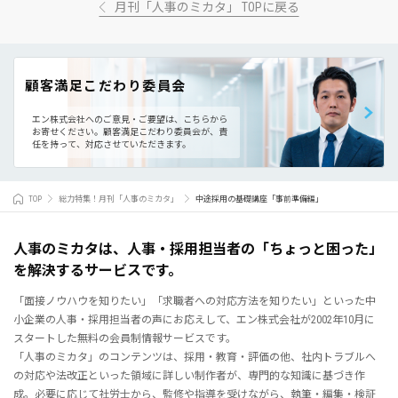
月刊「人事のミカタ」 TOPに戻る
顧客満足こだわり委員会
エン株式会社へのご意見・ご要望は、こちらから
お寄せください。
顧客満足こだわり委員会が、責
任を持って、対応させていただきます。
TOP
総力特集！月刊「人事のミカタ」
中途採用の基礎講座「事前準備編」
人事のミカタは、人事・採用担当者の「ちょっと困った」
を解決するサービスです。
「面接ノウハウを知りたい」「求職者への対応方法を知りたい」といった中
小企業の人事・採用担当者の声にお応えして、エン株式会社が2002年10月に
スタートした無料の会員制情報サービスです。
「人事のミカタ」のコンテンツは、採用・教育・評価の他、社内トラブルへ
の対応や法改正といった領域に詳しい制作者が、専門的な知識に基づき作
成。必要に応じて社労士から、監修や指導を受けながら、執筆・編集・検証