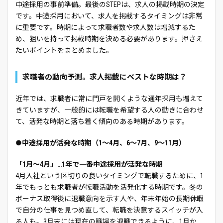
中途採用の事前準備。最後のSTEPは、求人の掲載時期の決定
です。中途採用において、求人を掲載するタイミングは非常
に重要です。時期によって求職者数や求人数は増減するた
め、狙いを持って掲載時期を決める必要があります。押さえ
たいポイントをまとめました。
求職者の動向予測。求人掲載にベストな時期は？
近年では、求職者に常に門戸を開くような通年採用も増えて
きていますが、一般的には転職を希望する人の動きに合わせ
て、活発な時期と落ち着く傾向のある時期があります。
●中途採用が活発な時期（1～4月、6～7月、9～11月）
「1月～4月」…1年で一番中途採用が活発な時期
4月入社という区切りの良いタイミングで転職するために、1
年でもっとも求職者が転職活動を活発化する時期です。冬の
ボーナス取得後に退職意向を示す人や、年末年始の長期休暇
で自分の仕事を見つめ直して、転職を決意するスイッチが入
る人も。3月末には現在の職場を退職できるように、1月か