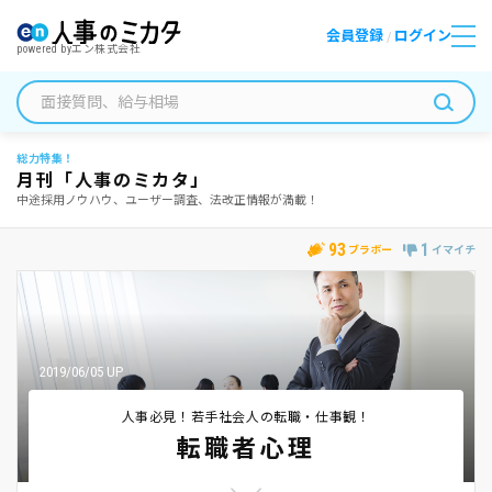
会員登録
ログイン
/
powered by
エン株式会社
総力特集！
月刊「人事のミカタ」
中途採用ノウハウ、ユーザー調査、法改正情報が満載！
93
1
ブラボー
イマイチ
2019/06/05 UP
人事必見！若手社会人の転職・仕事観！
転職者心理