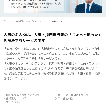
エン株式会社へのご意見・ご要望は、こちらから
お寄せください。
顧客満足こだわり委員会が、責
任を持って、対応させていただきます。
TOP
総力特集！月刊「人事のミカタ」
転職者心理
人事のミカタは、人事・採用担当者の「ちょっと困った」
を解決するサービスです。
「面接ノウハウを知りたい」「求職者への対応方法を知りたい」といった中
小企業の人事・採用担当者の声にお応えして、エン株式会社が2002年10月に
スタートした無料の会員制情報サービスです。
「人事のミカタ」のコンテンツは、採用・教育・評価の他、社内トラブルへ
の対応や法改正といった領域に詳しい制作者が、専門的な知識に基づき作
成。必要に応じて社労士から、監修や指導を受けながら、執筆・編集・検証
を行なっています。
個人情報の取り扱いについて
サイトのご利用にあたって
会員規約について
エン会社概要
サイトマップ