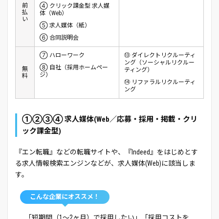
前
④ クリック課金型 求人媒
払
体（Web）
い
⑤ 求人媒体（紙）
⑥ 合同説明会
⑦ ハローワーク
⑬ ダイレクトリクルーティ
ング（ソーシャルリクルー
⑧ 自社（採用ホームペー
無
ティング）
ジ）
料
⑭ リファラルリクルーティ
ング
①②③④ 求人媒体(Web／応募・採用・掲載・クリ
ック課金型)
『エン転職』などの転職サイトや、『Indeed』をはじめとす
る求人情報検索エンジンなどが、求人媒体(Web)に該当しま
す。
こんな企業にオススメ！
「短期間（1～2ヶ月）で採用したい」「採用コストを