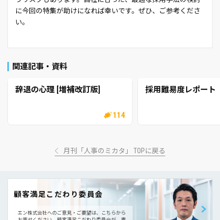
に今回の特集が助けになれば幸いです。ぜひ、ご参考くださ
い。
関連記事・資料
辞退の心理 [増補改訂版]
採用難易度レポート
114
月刊「人事のミカタ」 TOPに戻る
顧客満足こだわり委員会
エン株式会社へのご意見・ご要望は、こちらから
お寄せください。
顧客満足こだわり委員会が、責