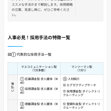
ススメな手法かまで解説します。採用戦略
の立案、見直し時に、ぜひご参考くださ
い。
人事必見！採用手法の特徴一覧
図① 代表的な採用手法一覧
マスコミュニケーション型
マンツーマン型
（1対多数）
（1対1）
① 応募課金型 求人媒体（W
⑨ 人材紹介
eb）
後
⑩ エグゼクティブサーチ
払
② 採用課金型 求人媒体（W
い
⑪ 採用課金型 ダイレクトリ
eb）
クルーティング
③ 掲載課金型 求人媒体（W
⑫ 登録料金型 ダイレクトリ
eb）
クルーティング