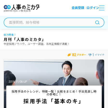
会員登録
ログイン
/
powered by
エン株式会社
総力特集！
月刊「人事のミカタ」
中途採用ノウハウ、ユーザー調査、法改正情報が満載！
82
1
ブラボー
イマイチ
2019/11/06 UP
採用手法のトレンド、特徴一覧！比較をまとめ！手法見直し時
の参考に！
採用手法「基本のキ」