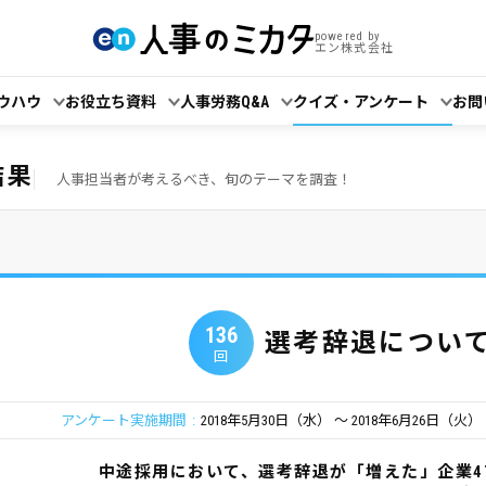
powered by
エン株式会社
ウハウ
お役立ち資料
人事労務Q&A
クイズ・アンケート
お問
結果
人事担当者が考えるべき、旬のテーマを調査！
136
選考辞退につい
回
アンケート実施期間
2018年5月30日（水）
2018年6月26日（火）
中途採用において、選考辞退が「増えた」企業4