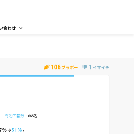
い合わせ
106
1
ブラボー
イマイチ
て
有効回答数
665名
7％→
51％
。