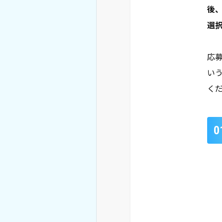
後
選
応
い
く
0