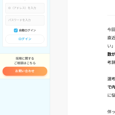
今
自動ログイン
直
ログイン
い
数
採用に関する
考
ご相談はこちら
お問い合わせ
選
で内
に
伴