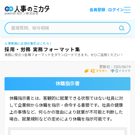
会員登録
ログイン
/
powered by
エン株式会社
人事実務に必須の書式はこちら！
採用・労務 実務フォーマット集
実務に役立つ各種フォーマットをダウンロードできます。ぜひご活用ください！
更新日：
2025/06/19
42
0
ブラボー
イマイチ
休職指示書
休職指示書とは、客観的に就業できる状態ではない社員に対
して企業側から休職を指示・命令する書類です。社員の健康
上の事情など、何らかの理由により就業が不可能と判断した
場合、就業規則などの定めにより休職を指示可能です。