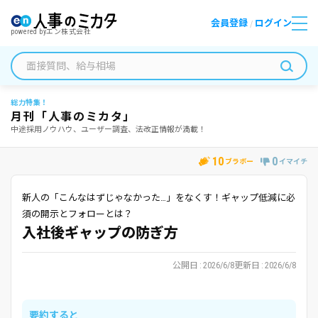
会員登録
ログイン
/
powered by
エン株式会社
総力特集！
月刊「人事のミカタ」
中途採用ノウハウ、ユーザー調査、法改正情報が満載！
10
0
ブラボー
イマイチ
新人の「こんなはずじゃなかった…」をなくす！ギャップ低減に必
須の開示とフォローとは？
入社後ギャップの防ぎ方
公開日
2026/6/8
更新日
2026/6/8
要約すると