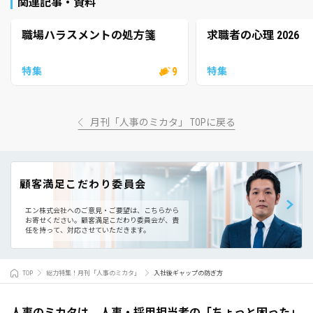
関連記事・資料
職場ハラスメントの処方箋
求職者の心理 2026
9
特集
特集
月刊「人事のミカタ」 TOPに戻る
顧客満足こだわり委員会
エン株式会社へのご意見・ご要望は、こちらから
お寄せください。
顧客満足こだわり委員会が、責
任を持って、対応させていただきます。
TOP
総力特集！月刊「人事のミカタ」
入社後ギャップの防ぎ方
人事のミカタは、人事・採用担当者の「ちょっと困った」