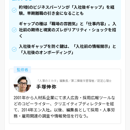
約9割のビジネスパーソンが「入社後ギャップ」を経
験。早期離職の引き金になることも
ギャップの種は「職場の雰囲気」と「仕事内容」。入
社前の期待と現実のズレがリアリティ・ショックを招
く
入社後ギャップを防ぐ鍵は、「入社前の情報開示」と
「入社後のオンボーディング」
監修者
「人事のミカタ」編集長／第二種衛生管理者／認定心理士
手塚伸弥
2001年から人材系企業にて求人広告・採用広報ツールな
どのコピーライター、クリエイティブディレクターを経
て、2014年エン入社。以後、編集長として採用・人事労
務・雇用関連の調査や情報発信を行なう。