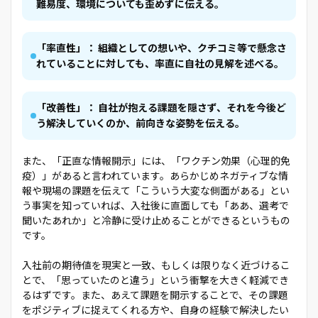
難易度、環境についても歪めずに伝える。
「率直性」： 組織としての想いや、クチコミ等で懸念さ
れていることに対しても、率直に自社の見解を述べる。
「改善性」： 自社が抱える課題を隠さず、それを今後ど
う解決していくのか、前向きな姿勢を伝える。
また、「正直な情報開示」には、「ワクチン効果（心理的免
疫）」があると言われています。あらかじめネガティブな情
報や現場の課題を伝えて「こういう大変な側面がある」とい
う事実を知っていれば、入社後に直面しても「ああ、選考で
聞いたあれか」と冷静に受け止めることができるというもの
です。
入社前の期待値を現実と一致、もしくは限りなく近づけるこ
とで、「思っていたのと違う」という衝撃を大きく軽減でき
るはずです。また、あえて課題を開示することで、その課題
をポジティブに捉えてくれる方や、自身の経験で解決したい