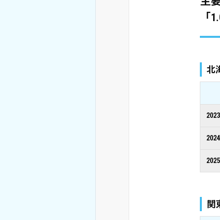
主要
「1
北
202
202
202
関