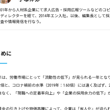
2001年から人材系企業にて求人広告・採用広報ツールなどのコ
ブディレクターを経て、2014年エン入社。以後、編集長として
調査や情報発信を行なう。
じめに
25年は、労働市場にとって「流動性の低下」が見られる一年と
.22倍と、コロナ禍前の水準（2019年：1.60倍）には遠く及ば
はなく、「現職への定着率向上」や「企業の採用余力の低下」
賃金の引き上げや物価高騰によって、企業は「省人化」が迫ら