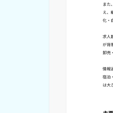
また
え、
化・
求人
が背
卸売
情報
宿泊
は大