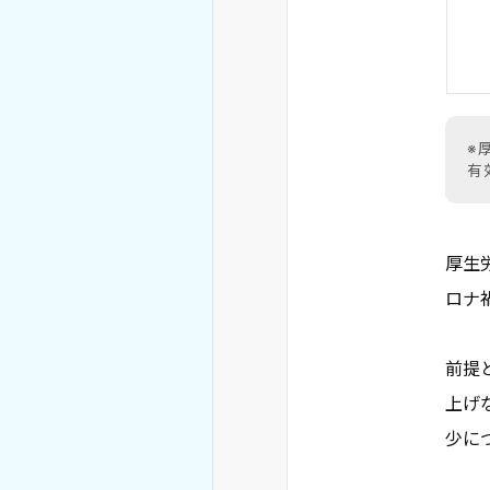
※
有
厚生
ロナ
前提
上げ
少に