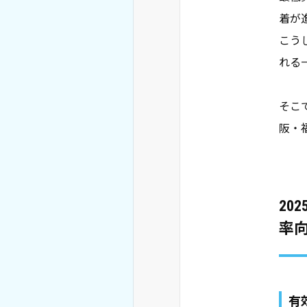
着が
こう
れる
そこ
阪・
20
率
有