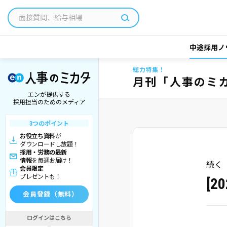
中途採用ノ
総力特集！
月刊「人事のミ
エンが提供する
採用担当のためのメディア
3つのポイント
お役立ち資料
が
ダウンロードし放題！
採用・労務の最新
情報
を毎週お届け！
続く
会員限定
プレゼントも！
[
会員登録（無料）
ログインはこちら