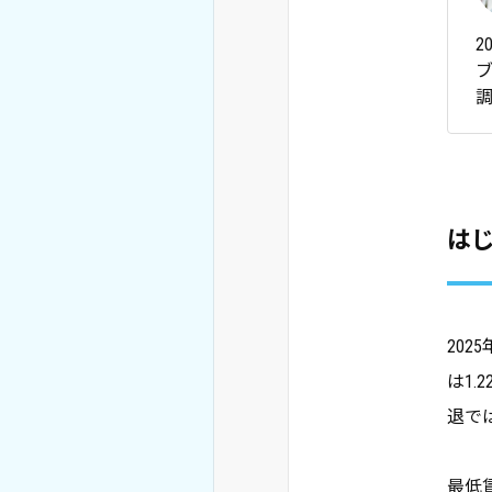
は
20
は1
退で
最低