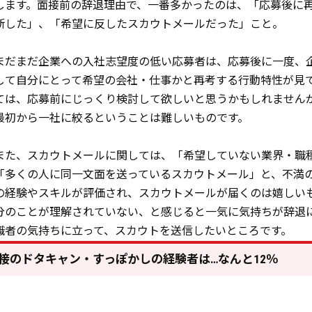
します。面接前の辞退理由で、一番多かったのは、「応募後に
断した」、「希望に反したスカウトメールだった」こと。
まだまだ企業への入社志望度の低い応募者は、応募後に一度、
して自分にとって希望の会社・仕事かと再考する行動特性が見
ては、応募前にじっくり検討して欲しいと思うかもしれません
最初から一社に絞るということは難しいものです。
また、スカウトメールに関しては、「希望していない業界・職
「多くの人に同一文面を送っているスカウトメール」と、不満
の経験やスキルが評価され、スカウトメールが届くのは嬉しい
分のことが理解されていない、と感じると一気に気持ちが辞退
職者の気持ちに立って、スカウトを送信したいところです。
接のドタキャン・すっぽかしの経験者は…なんと12％