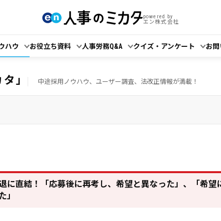
powered by
エン株式会社
ウハウ
お役立ち資料
人事労務Q&A
クイズ・アンケート
お問
カタ」
中途採用ノウハウ、ユーザー調査、法改正情報が満載！
退に直結！「応募後に再考し、希望と異なった」、「希望
た」