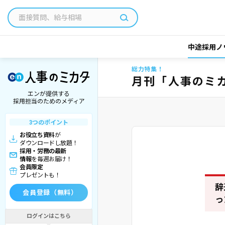
中途採用ノ
総力特集！
月刊「人事のミ
エンが提供する
採用担当のためのメディア
3つのポイント
お役立ち資料
が
ダウンロードし放題！
採用・労務の最新
情報
を毎週お届け！
会員限定
プレゼントも！
辞
会員登録（無料）
っ
ログインはこちら