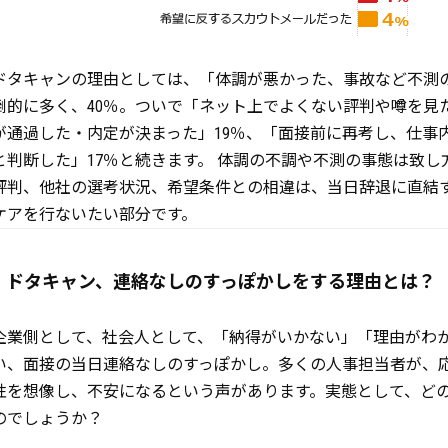
ドタキャンの理由としては、「体調が悪かった、事故など不測
倒的に多く、40％。ついで「ネット上でよくない評判や噂を見
が通過した・内定が決まった」19％、「面接前に再考し、仕事
と判断した」17％と続きます。 体調の不調や不測の事態は致
評判、他社の選考状況、希望条件との相違は、当日辞退に直結
ケアを行ないたい部分です。
ドタキャン、連絡なしのすっぽかしをする理由とは？
企業側として、社会人として、「納得がいかない」「理由がわ
い、面接の当日連絡なしのすっぽかし。多くの人事担当者が、
性を想像し、不安になるという声があります。実態として、ど
のでしょうか？