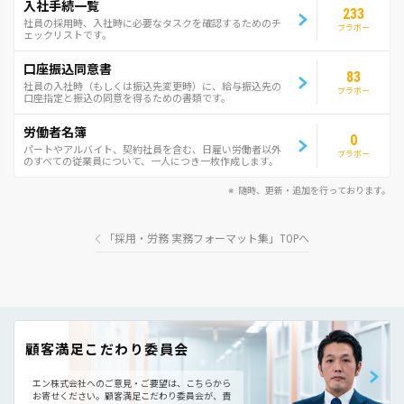
入社手続一覧
233
社員の採用時、入社時に必要なタスクを確認するためのチ
ブラボー
ェックリストです。
口座振込同意書
83
社員の入社時（もしくは振込先変更時）に、給与振込先の
ブラボー
口座指定と振込の同意を得るための書類です。
労働者名簿
0
パートやアルバイト、契約社員を含む、日雇い労働者以外
ブラボー
のすべての従業員について、一人につき一枚作成します。
随時、更新・追加を行っております。
「採用・労務 実務フォーマット集」TOPへ
顧客満足こだわり委員会
エン株式会社へのご意見・ご要望は、こちらから
お寄せください。
顧客満足こだわり委員会が、責