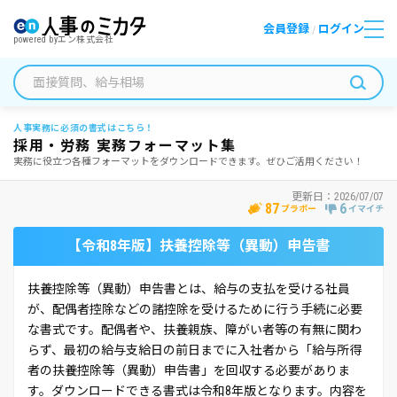
会員登録
ログイン
/
powered by
エン株式会社
人事実務に必須の書式はこちら！
採用・労務 実務フォーマット集
実務に役立つ各種フォーマットをダウンロードできます。ぜひご活用ください！
更新日：
2026/07/07
87
6
ブラボー
イマイチ
【令和8年版】扶養控除等（異動）申告書
扶養控除等（異動）申告書とは、給与の支払を受ける社員
が、配偶者控除などの諸控除を受けるために行う手続に必要
な書式です。配偶者や、扶養親族、障がい者等の有無に関わ
らず、最初の給与支給日の前日までに入社者から「給与所得
者の扶養控除等（異動）申告書」を回収する必要がありま
す。ダウンロードできる書式は令和8年版となります。内容を