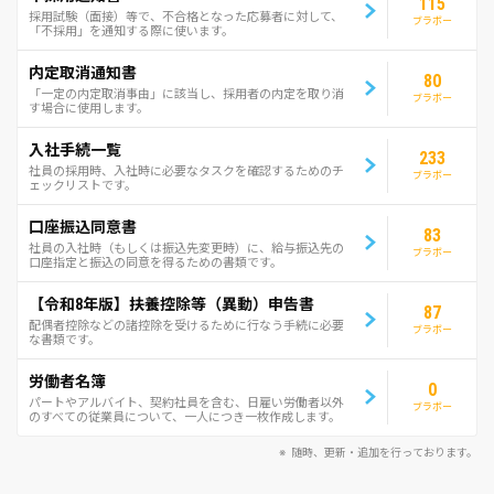
115
採用試験（面接）等で、不合格となった応募者に対して、
ブラボー
「不採用」を通知する際に使います。
内定取消通知書
80
「一定の内定取消事由」に該当し、採用者の内定を取り消
ブラボー
す場合に使用します。
入社手続一覧
233
社員の採用時、入社時に必要なタスクを確認するためのチ
ブラボー
ェックリストです。
口座振込同意書
83
社員の入社時（もしくは振込先変更時）に、給与振込先の
ブラボー
口座指定と振込の同意を得るための書類です。
【令和8年版】扶養控除等（異動）申告書
87
配偶者控除などの諸控除を受けるために行なう手続に必要
ブラボー
な書類です。
労働者名簿
0
パートやアルバイト、契約社員を含む、日雇い労働者以外
ブラボー
のすべての従業員について、一人につき一枚作成します。
随時、更新・追加を行っております。