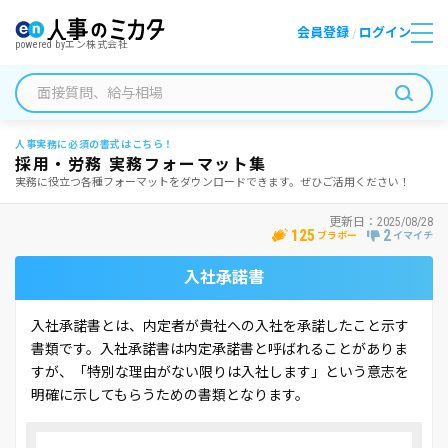
会員登録
ログイン
/
powered by
エン株式会社
人事実務に必須の書式はこちら！
採用・労務 実務フォーマット集
実務に役立つ各種フォーマットをダウンロードできます。ぜひご活用ください！
更新日：
2025/08/28
125
2
ブラボー
イマイチ
入社承諾書
入社承諾書とは、内定者が貴社への入社を承諾したこと示す
書類です。入社承諾書は内定承諾書と呼ばれることがありま
すが、「特別な理由がない限りは入社します」という意志を
明確に示してもらうための書類となります。