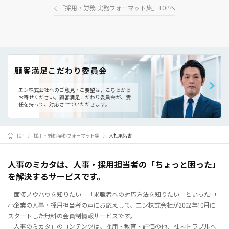
「採用・労務 実務フォーマット集」TOPへ
顧客満足こだわり委員会
エン株式会社へのご意見・ご要望は、こちらから
お寄せください。
顧客満足こだわり委員会が、責
任を持って、対応させていただきます。
TOP
採用・労務 実務フォーマット集
入社承諾書
人事のミカタは、人事・採用担当者の「ちょっと困った」
を解決するサービスです。
「面接ノウハウを知りたい」「求職者への対応方法を知りたい」といった中
小企業の人事・採用担当者の声にお応えして、エン株式会社が2002年10月に
スタートした無料の会員制情報サービスです。
「人事のミカタ」のコンテンツは、採用・教育・評価の他、社内トラブルへ