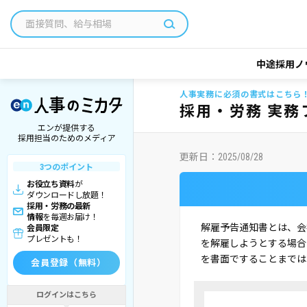
中途採用ノ
人事実務に必須の書式はこちら
採用・労務 実務
エンが提供する
採用担当のためのメディア
更新日：
2025/08/28
3つのポイント
お役立ち資料
が
ダウンロードし放題！
採用・労務の最新
情報
を毎週お届け！
解雇予告通知書とは、会
会員限定
プレゼントも！
を解雇しようとする場合
を書面ですることまでは
会員登録（無料）
ログインはこちら