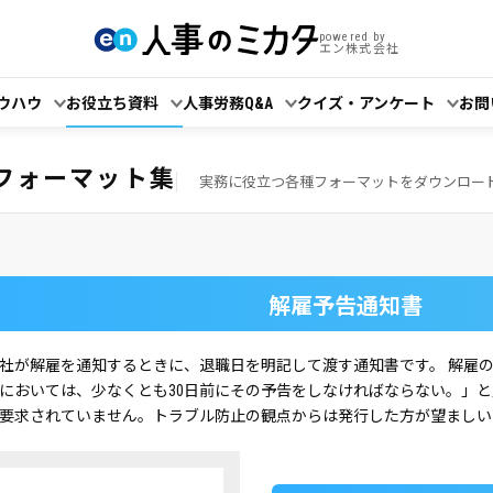
powered by
エン株式会社
ウハウ
お役立ち資料
人事労務Q&A
クイズ・アンケート
お問
！
フォーマット集
実務に役立つ各種フォーマットをダウンロー
解雇予告通知書
社が解雇を通知するときに、退職日を明記して渡す通知書です。 解雇
においては、少なくとも30日前にその予告をしなければならない。」
要求されていません。トラブル防止の観点からは発行した方が望ましい