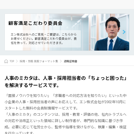
顧客満足こだわり委員会
エン株式会社へのご意見・ご要望は、こちらから
お寄せください。
顧客満足こだわり委員会が、責
任を持って、対応させていただきます。
TOP
採用・労務 実務フォーマット集
退職証明書
人事のミカタは、人事・採用担当者の「ちょっと困った」
を解決するサービスです。
「面接ノウハウを知りたい」「求職者への対応方法を知りたい」といった中
小企業の人事・採用担当者の声にお応えして、エン株式会社が2002年10月に
スタートした無料の会員制情報サービスです。
「人事のミカタ」のコンテンツは、採用・教育・評価の他、社内トラブルへ
の対応や法改正といった領域に詳しい制作者が、専門的な知識に基づき作
成。必要に応じて社労士から、監修や指導を受けながら、執筆・編集・検証
を行なっています。