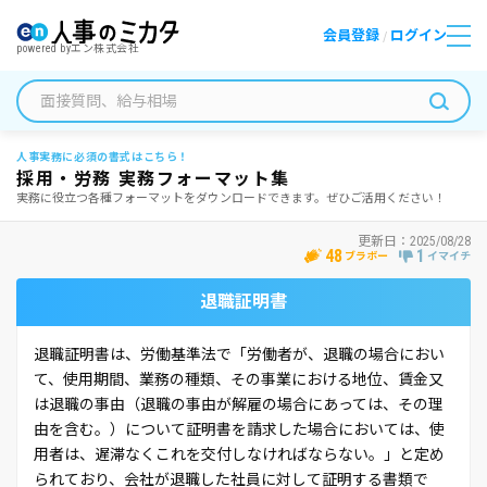
会員登録
ログイン
/
powered by
エン株式会社
人事実務に必須の書式はこちら！
採用・労務 実務フォーマット集
実務に役立つ各種フォーマットをダウンロードできます。ぜひご活用ください！
更新日：
2025/08/28
48
1
ブラボー
イマイチ
退職証明書
退職証明書は、労働基準法で「労働者が、退職の場合におい
て、使用期間、業務の種類、その事業における地位、賃金又
は退職の事由（退職の事由が解雇の場合にあっては、その理
由を含む。）について証明書を請求した場合においては、使
用者は、遅滞なくこれを交付しなければならない。」と定め
られており、会社が退職した社員に対して証明する書類で