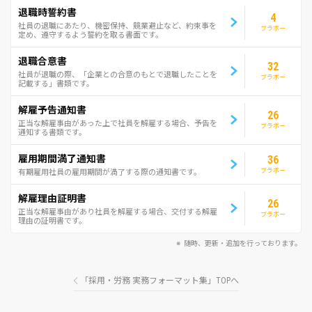
退職時誓約書
4
社員の退職にあたり、機密保持、競業避止など、約束事を
ブラボー
定め、遵守するよう誓約を取る書面です。
退職合意書
32
社員が退職の際、「企業との合意のもとで退職したことを
ブラボー
記載する」書類です。
解雇予告通知書
26
正当な解雇事由があった上で社員を解雇する場合、予告を
ブラボー
通知する書類です。
雇用期間満了通知書
36
ブラボー
有期雇用社員の雇用期間が満了する際の通知書です。
解雇理由証明書
26
正当な解雇事由があり社員を解雇する場合、交付する解雇
ブラボー
理由の証明書です。
随時、更新・追加を行っております。
「採用・労務 実務フォーマット集」TOPへ