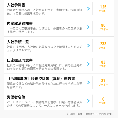
入社承諾書
125
内定者が貴社への「入社承諾を示す」書類です。採用通知
ブラボー
後、内定者に提出を求めます。
内定取消通知書
80
「一定の内定取消事由」に該当し、採用者の内定を取り消
ブラボー
す場合に使用します。
入社手続一覧
233
社員の採用時、入社時に必要なタスクを確認するためのチ
ブラボー
ェックリストです。
口座振込同意書
83
社員の入社時（もしくは振込先変更時）に、給与振込先の
ブラボー
口座指定と振込の同意を得るための書類です。
【令和8年版】扶養控除等（異動）申告書
87
配偶者控除などの諸控除を受けるために行なう手続に必要
ブラボー
な書類です。
労働者名簿
0
パートやアルバイト、契約社員を含む、日雇い労働者以外
ブラボー
のすべての従業員について、一人につき一枚作成します。
随時、更新・追加を行っております。