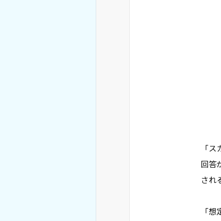
「ス
回答
され
「想