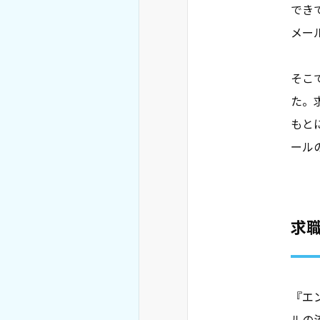
でき
メー
そこ
た。
もと
ール
求
『エ