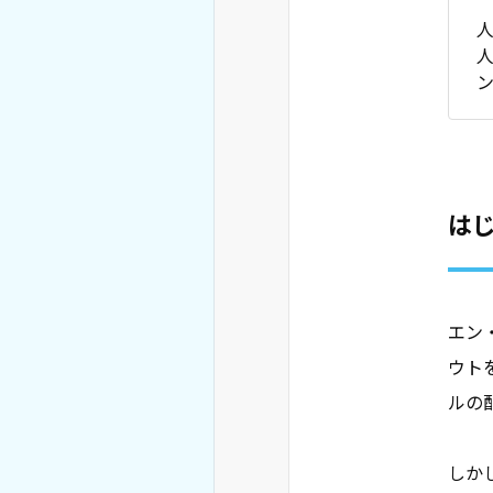
人
は
エン
ウト
ルの
しか