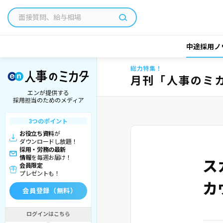
中途採用ノ
総力特集！
月刊「人事のミ
エンが提供する
採用担当のためのメディア
3つのポイント
お役立ち資料
が
ダウンロードし放題！
採用・労務の最新
情報
を毎週お届け！
ス
会員限定
プレゼントも！
カ
会員登録（無料）
ログインはこちら