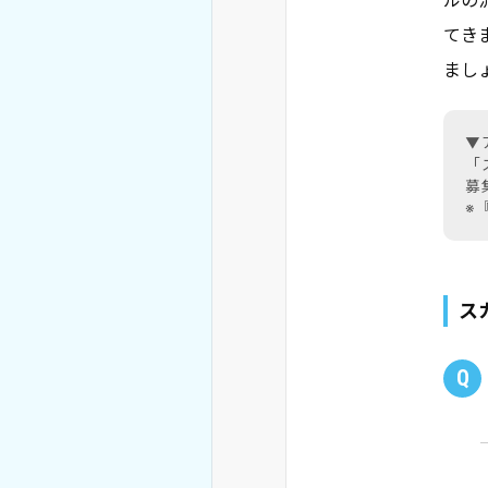
ルの
てき
まし
▼
「
募
※
ス
Q