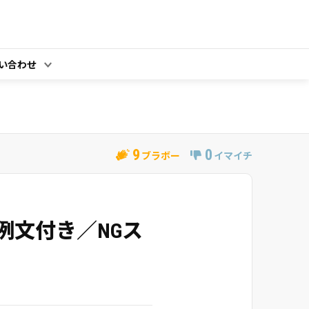
い合わせ
9
0
ブラボー
イマイチ
例文付き／NGス