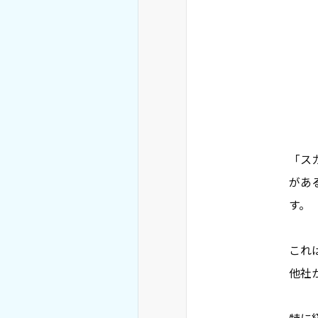
「ス
があ
す。
これ
他社