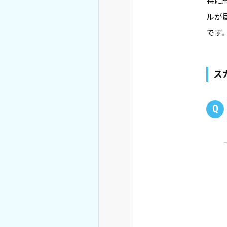
特に
ルが
です
ス
Q