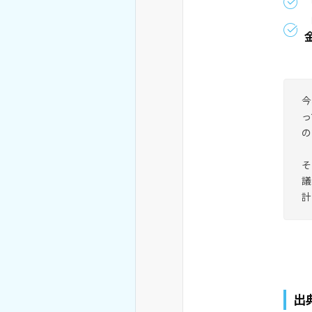
今
っ
の
そ
議
計
出