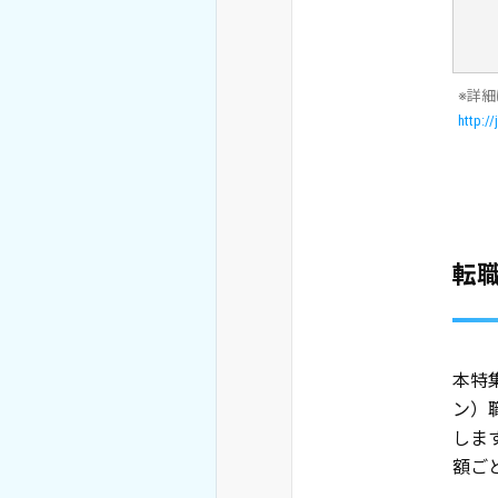
※詳
http:/
転職
本特
ン）
しま
額ご