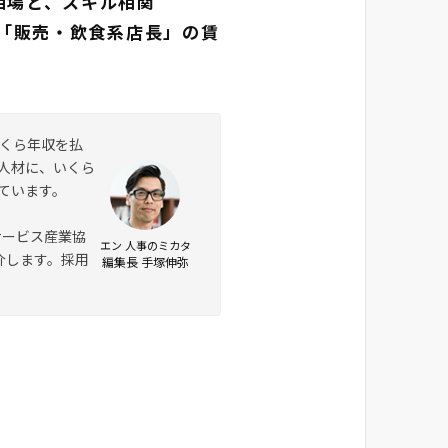
相場と、スキル相関
、「販売・飲食系店長」の賃
くら年収を払
人材に、いくら
ています。
サービス産業協
エン 人事のミカタ
介します。採用
編集長 手塚伸弥