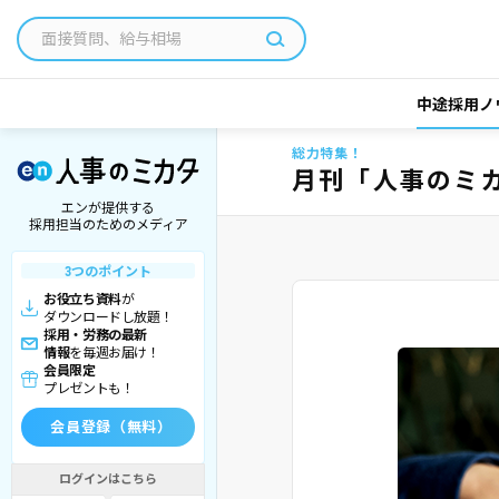
中途採用ノ
総力特集！
月刊「人事のミ
エンが提供する
採用担当のためのメディア
3つのポイント
お役立ち資料
が
ダウンロードし放題！
採用・労務の最新
情報
を毎週お届け！
会員限定
プレゼントも！
会員登録（無料）
ログインはこちら