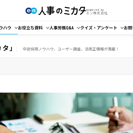
powered by
エン株式会社
ウハウ
お役立ち資料
人事労務Q&A
クイズ・アンケート
お問
カタ」
中途採用ノウハウ、ユーザー調査、法改正情報が満載！