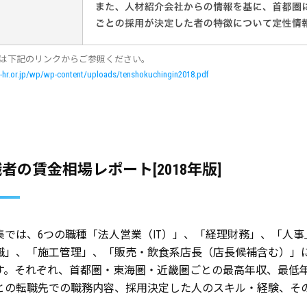
細は下記のリンクからご参照ください。
/j-hr.or.jp/wp/wp-content/uploads/tenshokuchingin2018.pdf
者の賃金相場レポート[2018年版]
集では、6つの職種「法人営業（IT）」、「経理財務」、「人事」
職」、「施工管理」、「販売・飲食系店長（店長候補含む）」
す。それぞれ、首都圏・東海圏・近畿圏ごとの最高年収、最低
との転職先での職務内容、採用決定した人のスキル・経験、そ