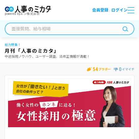
会員登録
ログイン
/
powered by
エン株式会社
総力特集！
月刊「人事のミカタ」
中途採用ノウハウ、ユーザー調査、法改正情報が満載！
54
0
ブラボー
イマイチ