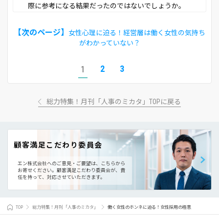
際に参考になる結果だったのではないでしょうか。
【次のページ】
女性心理に迫る！経営層は働く女性の気持ち
がわかっていない？
2
3
1
総力特集！月刊「人事のミカタ」TOPに戻る
顧客満足こだわり委員会
エン株式会社へのご意見・ご要望は、こちらから
お寄せください。
顧客満足こだわり委員会が、責
任を持って、対応させていただきます。
TOP
総力特集！月刊「人事のミカタ」
働く女性のホンネに迫る！女性採用の極意