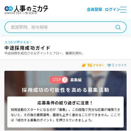
会員登録
ログイン
/
powered by
エン株式会社
ココだけ押さえる！
中途採用成功ガイド
中途採用を成功させるポイントとフロー、職種別資料。
96
1
ブラボー
イマイチ
STEP
募集編
2
採用成功の可能性を高める募集活動
応募条件の絞り過ぎに注意！
採用活動のスタートになるのが「募集」。この段階で充分な応募が確保でき
ないと、その後の書類選考、面接も上手く進めることができません。ここで
は「成功する募集のポイント」を押さえていきましょう。