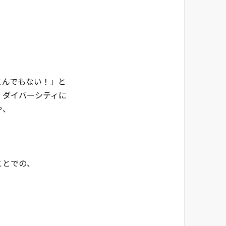
。
とんでもない！」と
、ダイバーシティに
や、
。
ことでの、