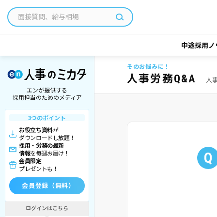
中途採用ノ
そのお悩みに！
人事労務Q&A
人
エンが提供する
採用担当のためのメディア
3つのポイント
お役立ち資料
が
ダウンロードし放題！
採用・労務の最新
Q
情報
を毎週お届け！
会員限定
プレゼントも！
会員登録（無料）
ログインはこちら