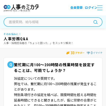
会員登録
ログイン
/
powered by
エン株式会社
そのお悩みに！
人事労務Q&A
人事・採用担当者の「ちょっと困った...」をスッキリ解決！
33
0
ブラボー
イマイチ
Q
繁忙期に月100～200時間の残業時間を設定す
ることは、可能でしょうか？
36協定についての質問です。
弊社では、繁忙期に月100～200時間の残業が発生するこ
とがあります。
特別条項付きの協定を結べば、限度時間を超える時間を
延長時間にできると聞きましたが、仮に労使の合意がと
れたとして、月100～200時間の残業時間を設定すること