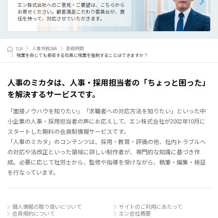
エン株式会社へのご意見・ご要望は、こちらから
お寄せください。
顧客満足こだわり委員会が、責
任を持って、対応させていただきます。
TOP
人事労務Q&A
勤務時間
残業を命じても拒否する社員に残業を強制することはできますか？
人事のミカタは、人事・採用担当者の「ちょっと困った」
を解決するサービスです。
「面接ノウハウを知りたい」「求職者への対応方法を知りたい」といった中
小企業の人事・採用担当者の声にお応えして、エン株式会社が2002年10月に
スタートした無料の会員制情報サービスです。
「人事のミカタ」のコンテンツは、採用・教育・評価の他、社内トラブルへ
の対応や法改正といった領域に詳しい制作者が、専門的な知識に基づき作
成。必要に応じて社労士から、監修や指導を受けながら、執筆・編集・検証
を行なっています。
個人情報の取り扱いについて
サイトのご利用にあたって
会員規約について
エン会社概要