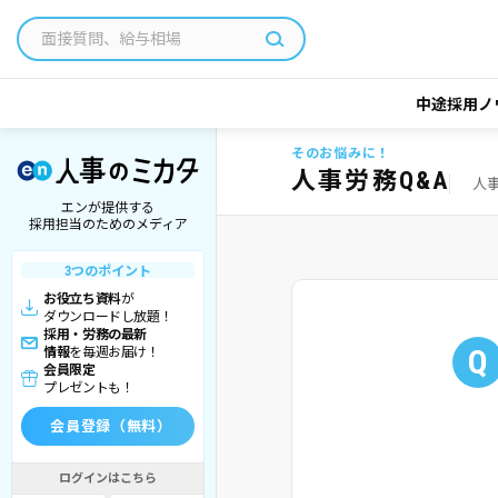
中途採用ノ
そのお悩みに！
人事労務Q&A
人
エンが提供する
採用担当のためのメディア
3つのポイント
お役立ち資料
が
ダウンロードし放題！
採用・労務の最新
Q
情報
を毎週お届け！
会員限定
プレゼントも！
会員登録（無料）
ログインはこちら